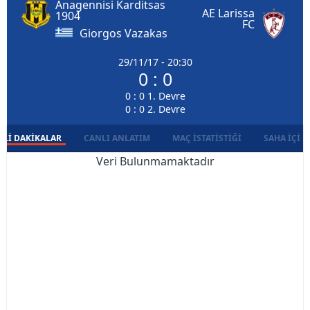
Anagennisi Karditsas
AE Larissa
1904
FC
Giorgos Vazakas
29/11/17 - 20:30
0 : 0
0 : 0 1. Devre
0 : 0 2. Devre
LI DAKIKALAR
CANLI ANLATIM
MAÇ İSTATISTIĞI
SAHA İÇI D
Veri Bulunmamaktadır