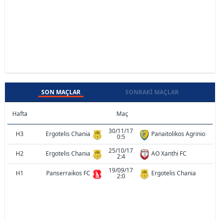
SON MAÇLAR
SONRAKI MAÇLAR
Hafta
Maç
30/11/17
H3
Ergotelis Chania
Panaitolikos Agrinio
0:5
25/10/17
H2
Ergotelis Chania
AO Xanthi FC
2:4
19/09/17
H1
Panserraikos FC
Ergotelis Chania
2:0