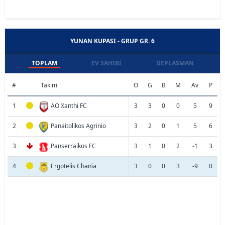
YUNAN KUPASI - GRUP GR. 6
TOPLAM
EV SAHIBI
DEPLASMAN
#
Takım
O
G
B
M
Av
P
1
AO Xanthi FC
3
3
0
0
5
9
2
Panaitolikos Agrinio
3
2
0
1
5
6
3
Panserraikos FC
3
1
0
2
-1
3
4
Ergotelis Chania
3
0
0
3
-9
0