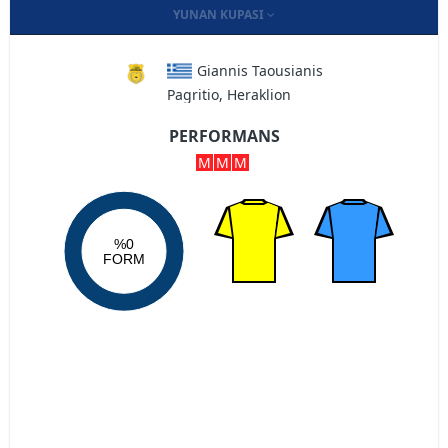
YUNAN KUPASI
Giannis Taousianis
Pagritio, Heraklion
PERFORMANS
M
M
M
%0
FORM