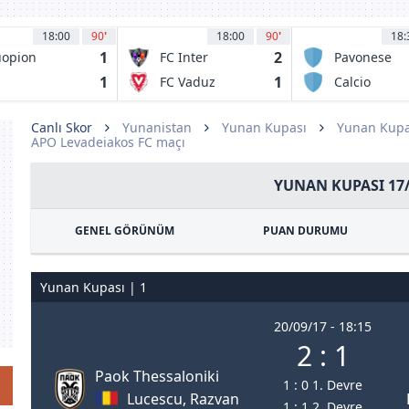
18:00
90
'
18:00
90
'
18:
1
2
opion
FC Inter
Pavonese
lloseura
Turku
1
1
S
FC Vaduz
Calcio
iversitatea
Desenzano
aiova 1948
Canlı Skor
Yunanistan
Yunan Kupası
Yunan Kupa
APO Levadeiakos FC maçı
YUNAN KUPASI 17
GENEL GÖRÜNÜM
PUAN DURUMU
Yunan Kupası | 1
20/09/17 - 18:15
2 : 1
Paok Thessaloniki
1 : 0 1. Devre
Lucescu, Razvan
1 : 1 2. Devre