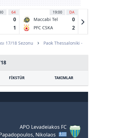
30
64
19:00
DA
19:00
45
0
0
1
Maccabi Tel
US
Aviv FC
Pergolettese
1
2
0
PFC CSKA
Club Milano
1932
Sofia
SSD
sı 17/18 Sezonu
Paok Thessaloniki -
/18
FİKSTÜR
TAKIMLAR
APO Levadeiakos FC
Papadopoulos, Nikolaos