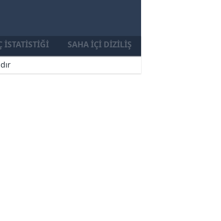
 İSTATISTIĞI
SAHA İÇI DIZILIŞ
dır