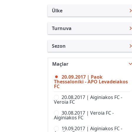
Ülke
Turnuva
Yunanistan
Yunan Kupası
Sezon
Türkiye
3. Lig
Yunan Kupası 17/18
Uluslararası
3. Lig, Grup 2
Maçlar
Yunan Kupası 26/27
Uluslararası Kulüpler
3. Lig, Grup 3
20.09.2017 | Paok
Yunan Kupası 25/26
Turkiye
Thessaloniki - APO Levadeiakos
3. Lig, Grup 4
FC
Yunan Kupası 24/25
İngiltere
3. Lig, Grup 5
20.08.2017 | Aiginiakos FC -
Yunan Kupası 23/24
İspanya
Veroia FC
3. Lig, Grup 6
Yunan Kupası 22/23
Almanya Amatör
30.08.2017 | Veroia FC -
3. Lig, Grup 7
Aiginiakos FC
Yunan Kupası 2022
Fransa
3. Lig, Grup 8
19.09.2017 | Aiginiakos FC -