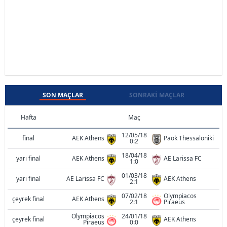
SON MAÇLAR
SONRAKI MAÇLAR
Hafta
Maç
12/05/18
final
AEK Athens
Paok Thessaloniki
0:2
18/04/18
yarı final
AEK Athens
AE Larissa FC
1:0
01/03/18
yarı final
AE Larissa FC
AEK Athens
2:1
07/02/18
Olympiacos
çeyrek final
AEK Athens
2:1
Piraeus
Olympiacos
24/01/18
çeyrek final
AEK Athens
Piraeus
0:0