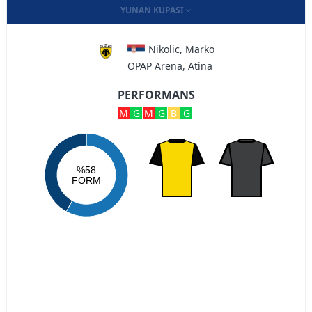
YUNAN KUPASI
Nikolic, Marko
OPAP Arena, Atina
PERFORMANS
M
G
M
G
B
G
%58
FORM