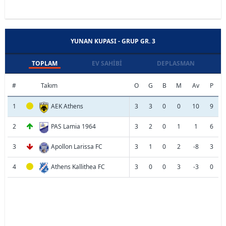
YUNAN KUPASI - GRUP GR. 3
TOPLAM
EV SAHIBI
DEPLASMAN
#
Takım
O
G
B
M
Av
P
1
AEK Athens
3
3
0
0
10
9
2
PAS Lamia 1964
3
2
0
1
1
6
3
Apollon Larissa FC
3
1
0
2
-8
3
4
Athens Kallithea FC
3
0
0
3
-3
0