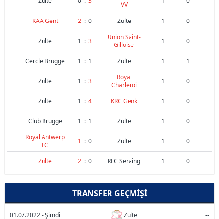
Zulte
0
:
3
1
0
VV
KAA Gent
2
:
0
Zulte
1
0
Union Saint-
Zulte
1
:
3
1
0
Gilloise
Cercle Brugge
1
:
1
Zulte
1
1
Royal
Zulte
1
:
3
1
0
Charleroi
Zulte
1
:
4
KRC Genk
1
0
Club Brugge
1
:
1
Zulte
1
0
Royal Antwerp
1
:
0
Zulte
1
0
FC
Zulte
2
:
0
RFC Seraing
1
0
TRANSFER GEÇMIŞI
01.07.2022 - Şimdi
Zulte
--