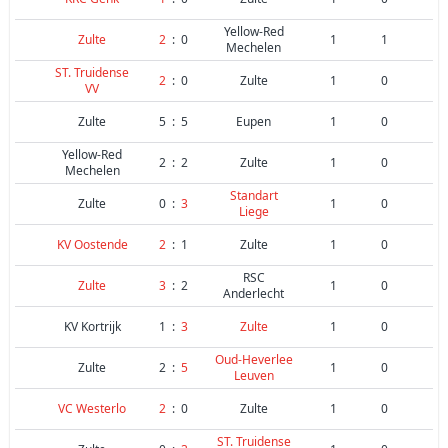
Yellow-Red
Zulte
2
:
0
1
1
Mechelen
ST. Truidense
2
:
0
Zulte
1
0
VV
Zulte
5
:
5
Eupen
1
0
Yellow-Red
2
:
2
Zulte
1
0
Mechelen
Standart
Zulte
0
:
3
1
0
Liege
KV Oostende
2
:
1
Zulte
1
0
RSC
Zulte
3
:
2
1
0
Anderlecht
KV Kortrijk
1
:
3
Zulte
1
0
Oud-Heverlee
Zulte
2
:
5
1
0
Leuven
VC Westerlo
2
:
0
Zulte
1
0
ST. Truidense