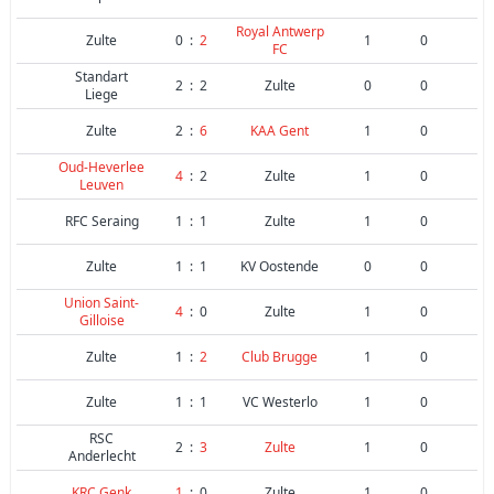
Royal Antwerp
Zulte
0
:
2
1
0
FC
Standart
2
:
2
Zulte
0
0
Liege
Zulte
2
:
6
KAA Gent
1
0
Oud-Heverlee
4
:
2
Zulte
1
0
Leuven
RFC Seraing
1
:
1
Zulte
1
0
Zulte
1
:
1
KV Oostende
0
0
Union Saint-
4
:
0
Zulte
1
0
Gilloise
Zulte
1
:
2
Club Brugge
1
0
Zulte
1
:
1
VC Westerlo
1
0
RSC
2
:
3
Zulte
1
0
Anderlecht
KRC Genk
1
:
0
Zulte
1
0