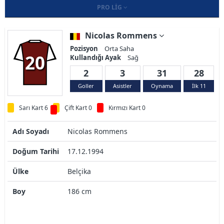
PRO LIG
Nicolas Rommens
Pozisyon
Orta Saha
20
Kullandığı Ayak
Sağ
2
3
31
28
Goller
Asistler
Oynama
İlk 11
Sarı Kart 6
Çift Kart 0
Kırmızı Kart 0
Adı Soyadı
Nicolas Rommens
Doğum Tarihi
17.12.1994
Ülke
Belçika
Boy
186 cm