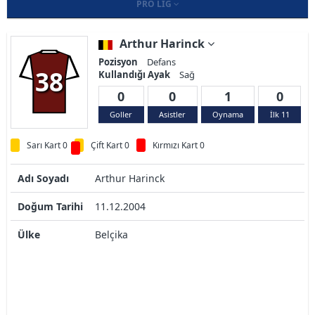
PRO LIG
Arthur Harinck
Pozisyon
Defans
38
Kullandığı Ayak
Sağ
0
0
1
0
Goller
Asistler
Oynama
İlk 11
Sarı Kart 0
Çift Kart 0
Kırmızı Kart 0
Adı Soyadı
Arthur Harinck
Doğum Tarihi
11.12.2004
Ülke
Belçika