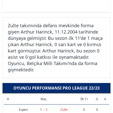
Zulte takımında defans mevkinde forma
giyen Arthur Harinck, 11.12.2004 tarihinde
dünyaya gelmiştir. Bu sezon ilk 11'de 1 maça
çıkan Arthur Harinck, 0 sarı kart ve 0 kırmızı
kart görmüştür. Arthur Harinck, bu sezon 0
asist ve 0 gol katkısı ile oynamaktadır.
Oyuncu, Belçika Milli Takımı'nda da forma
giymektedir.
OYUNCU PERFORMANSI PRO LEAGUE 22/23
H
Maç
İlk 11
G
A
Eupen
1
:
5
Zulte
0
0