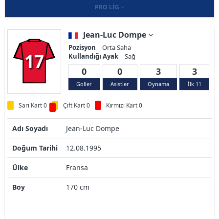
PRO LIG
Jean-Luc Dompe
Pozisyon
Orta Saha
17
Kullandığı Ayak
Sağ
0
0
3
3
Goller
Asistler
Oynama
İlk 11
Sarı Kart 0
Çift Kart 0
Kırmızı Kart 0
Adı Soyadı
Jean-Luc Dompe
Doğum Tarihi
12.08.1995
Ülke
Fransa
Boy
170 cm