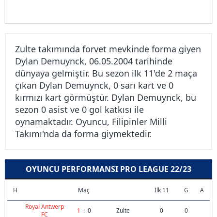
Zulte takımında forvet mevkinde forma giyen
Dylan Demuynck, 06.05.2004 tarihinde
dünyaya gelmiştir. Bu sezon ilk 11'de 2 maça
çıkan Dylan Demuynck, 0 sarı kart ve 0
kırmızı kart görmüştür. Dylan Demuynck, bu
sezon 0 asist ve 0 gol katkısı ile
oynamaktadır. Oyuncu, Filipinler Milli
Takımı'nda da forma giymektedir.
OYUNCU PERFORMANSI PRO LEAGUE 22/23
H
Maç
İlk 11
G
A
Royal Antwerp
1
:
0
Zulte
0
0
FC