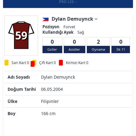
PRO LIG
Dylan Demuynck
Pozisyon
Forvet
59
Kullandığı Ayak
Sağ
0
0
2
0
Goller
Asistler
Oynama
İlk 11
Sarı Kart 0
Çift Kart 0
Kırmızı Kart 0
Adı Soyadı
Dylan Demuynck
Doğum Tarihi
06.05.2004
Ülke
Filipinler
Boy
166 cm