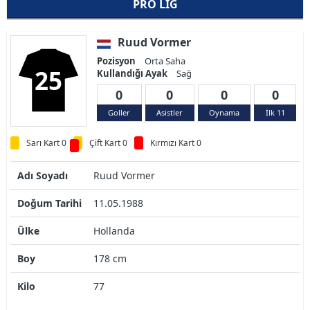
PRO LIG
Ruud Vormer
Pozisyon
Orta Saha
25
Kullandığı Ayak
Sağ
0
0
0
0
Goller
Asistler
Oynama
İlk 11
Sarı Kart 0
Çift Kart 0
Kırmızı Kart 0
Adı Soyadı
Ruud Vormer
Doğum Tarihi
11.05.1988
Ülke
Hollanda
Boy
178 cm
Kilo
77