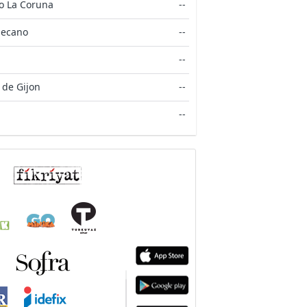
o La Coruna
--
lecano
--
--
 de Gijon
--
--