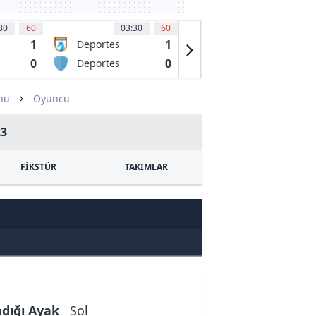
30
60
03:30
60
03:30
63
'
1
1
0
Deportes
Fluminense
Iquique
FC RJ
0
0
2
Deportes
CR Vasco da
Limache
Gama RJ
nu
Oyuncu
23
FİKSTÜR
TAKIMLAR
ndığı Ayak
Sol