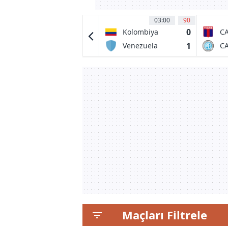
03:30
52
'
03:00
90
1
0
FC Dallas
Kolombiya
CA
0
1
Queretaro FC
Venezuela
CA
de
Maçları Filtrele