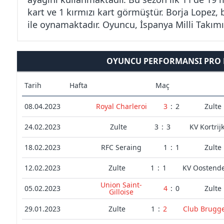
kart ve 1 kırmızı kart görmüştür. Borja Lopez, b
ile oynamaktadır. Oyuncu, İspanya Milli Takım
OYUNCU PERFORMANSI PRO L
Tarih
Hafta
Maç
08.04.2023
Royal Charleroi
3
:
2
Zulte
24.02.2023
Zulte
3
:
3
KV Kortrij
18.02.2023
RFC Seraing
1
:
1
Zulte
12.02.2023
Zulte
1
:
1
KV Oostend
Union Saint-
05.02.2023
4
:
0
Zulte
Gilloise
29.01.2023
Zulte
1
:
2
Club Brugg