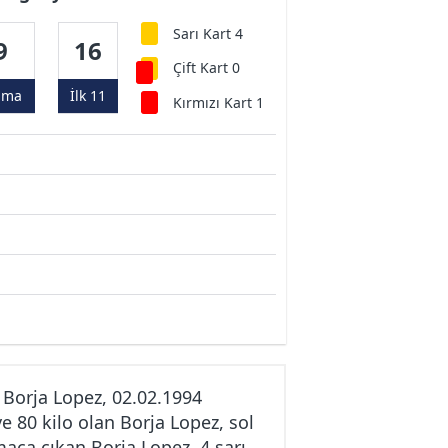
Sarı Kart 4
9
16
Çift Kart 0
ama
İlk 11
Kırmızı Kart 1
Borja Lopez, 02.02.1994
 80 kilo olan Borja Lopez, sol
maça çıkan Borja Lopez, 4 sarı