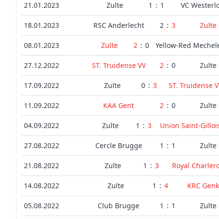
21.01.2023
Zulte
1
:
1
VC Westerl
18.01.2023
RSC Anderlecht
2
:
3
Zulte
08.01.2023
Zulte
2
:
0
Yellow-Red Mechel
27.12.2022
ST. Truidense VV
2
:
0
Zulte
17.09.2022
Zulte
0
:
3
ST. Truidense 
11.09.2022
KAA Gent
2
:
0
Zulte
04.09.2022
Zulte
1
:
3
Union Saint-Gilloi
27.08.2022
Cercle Brugge
1
:
1
Zulte
21.08.2022
Zulte
1
:
3
Royal Charlero
14.08.2022
Zulte
1
:
4
KRC Genk
05.08.2022
Club Brugge
1
:
1
Zulte