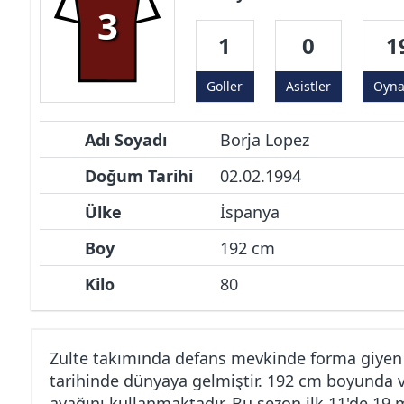
3
1
0
1
Goller
Asistler
Oyn
Adı Soyadı
Borja Lopez
Doğum Tarihi
02.02.1994
Ülke
İspanya
Boy
192 cm
Kilo
80
Zulte takımında defans mevkinde forma giyen 
tarihinde dünyaya gelmiştir. 192 cm boyunda ve
ayağını kullanmaktadır. Bu sezon ilk 11'de 19 