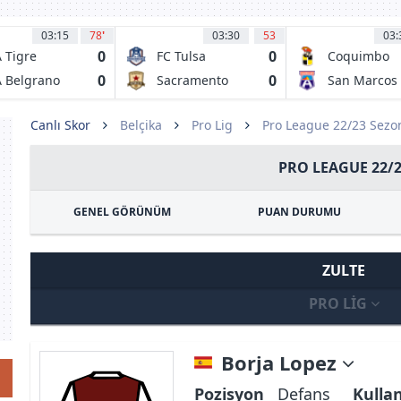
03:15
78
'
03:30
53
03:
0
0
 Tigre
FC Tulsa
Coquimbo
Unido
0
0
 Belgrano
Sacramento
San Marcos
 Cordoba
Republic FC
de Arica
Canlı Skor
Belçika
Pro Lig
Pro League 22/23 Sezo
PRO LEAGUE 22/
GENEL GÖRÜNÜM
PUAN DURUMU
ZULTE
PRO LIG
Borja Lopez
Pozisyon
Defans
Kulla