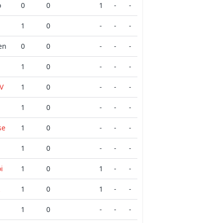
o
0
0
1
-
-
1
0
-
-
-
en
0
0
-
-
-
1
0
-
-
-
VV
1
0
-
-
-
1
0
-
-
-
se
1
0
-
-
-
1
0
-
-
-
i
1
0
1
-
-
1
0
1
-
-
1
0
-
-
-