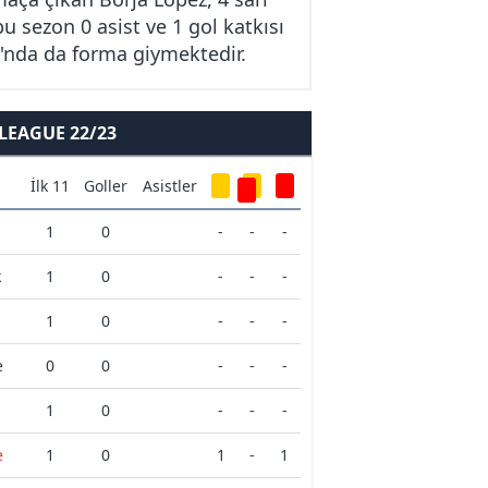
u sezon 0 asist ve 1 gol katkısı
ı'nda da forma giymektedir.
EAGUE 22/23
İlk 11
Goller
Asistler
1
0
-
-
-
k
1
0
-
-
-
1
0
-
-
-
e
0
0
-
-
-
1
0
-
-
-
e
1
0
1
-
1