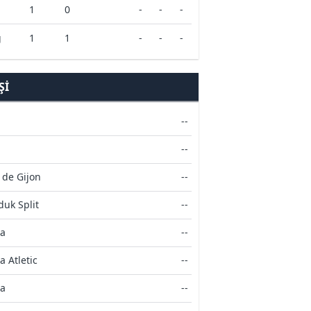
1
0
-
-
-
g
1
1
-
-
-
ŞI
--
--
 de Gijon
--
uk Split
--
na
--
a Atletic
--
ca
--