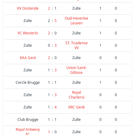
KV Oostende
2
:
1
Zulte
1
0
Oud-Heverlee
Zulte
2
:
5
1
0
Leuven
VC Westerlo
2
:
0
Zulte
1
0
ST. Truidense
Zulte
0
:
3
1
0
VV
KAA Gent
2
:
0
Zulte
0
0
Union Saint-
Zulte
1
:
3
1
0
Gilloise
Cercle Brugge
1
:
1
Zulte
1
0
Royal
Zulte
1
:
3
0
0
Charleroi
Zulte
1
:
4
KRC Genk
0
0
Club Brugge
1
:
1
Zulte
0
0
Royal Antwerp
1
:
0
Zulte
0
0
FC