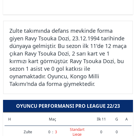
Zulte takımında defans mevkinde forma
giyen Ravy Tsouka Dozi, 23.12.1994 tarihinde
dünyaya gelmiştir. Bu sezon ilk 11'de 12 maça
çıkan Ravy Tsouka Dozi, 2 sarı kart ve 1
kırmızı kart görmüştür. Ravy Tsouka Dozi, bu
sezon 1 asist ve 0 gol katkısı ile
oynamaktadır. Oyuncu, Kongo Milli
Takımı'nda da forma giymektedir.
OYUNCU PERFORMANSI PRO LEAGUE 22/23
H
Maç
İlk 11
G
A
Standart
Zulte
0
:
3
0
0
Liege