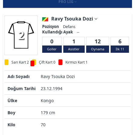
PRO LIG
Ravy Tsouka Dozi
Pozisyon
Defans
2
Kullandığı Ayak
--
0
1
12
6
Goller
Asistler
Oynama
İlk 11
Sarı Kart 2
Çift Kart 0
Kırmızı Kart 1
Adı Soyadı
Ravy Tsouka Dozi
Doğum Tarihi
23.12.1994
Ülke
Kongo
Boy
179 cm
Kilo
70