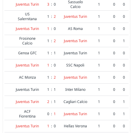
Sassuolo
Juventus Turin
3
:
0
1
0
0
Calcio
US
1
:
2
Juventus Turin
1
0
0
Salernitana
Juventus Turin
1
:
0
AS Roma
1
0
0
Frosinone
1
:
2
Juventus Turin
1
0
1
Calcio
Genoa GFC
1
:
1
Juventus Turin
1
0
0
Juventus Turin
1
:
0
SSC Napoli
1
0
0
AC Monza
1
:
2
Juventus Turin
1
0
0
Juventus Turin
1
:
1
Inter Milano
1
0
0
Juventus Turin
2
:
1
Cagliari Calcio
1
0
1
ACF
0
:
1
Juventus Turin
1
0
1
Fiorentina
Juventus Turin
1
:
0
Hellas Verona
1
0
0