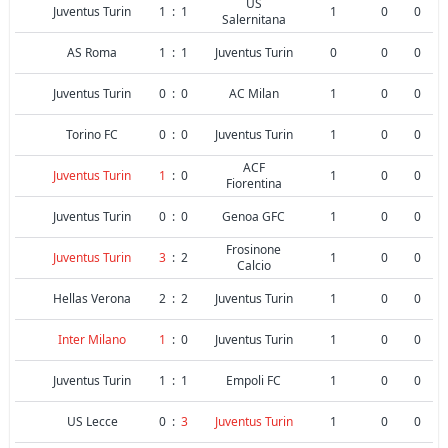
US
Juventus Turin
1
:
1
1
0
0
Salernitana
AS Roma
1
:
1
Juventus Turin
0
0
0
Juventus Turin
0
:
0
AC Milan
1
0
0
Torino FC
0
:
0
Juventus Turin
1
0
0
ACF
Juventus Turin
1
:
0
1
0
0
Fiorentina
Juventus Turin
0
:
0
Genoa GFC
1
0
0
Frosinone
Juventus Turin
3
:
2
1
0
0
Calcio
Hellas Verona
2
:
2
Juventus Turin
1
0
0
Inter Milano
1
:
0
Juventus Turin
1
0
0
Juventus Turin
1
:
1
Empoli FC
1
0
0
US Lecce
0
:
3
Juventus Turin
1
0
0