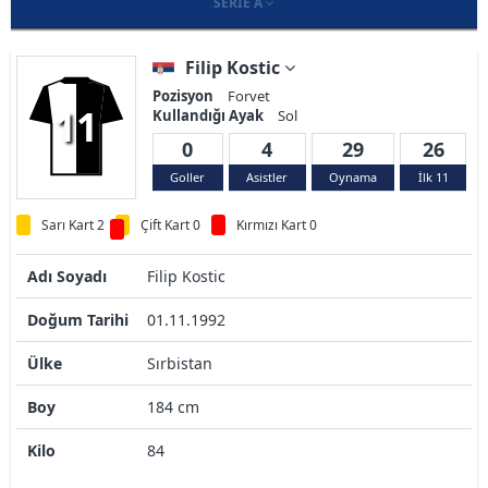
SERIE A
Filip Kostic
Pozisyon
Forvet
11
Kullandığı Ayak
Sol
0
4
29
26
Goller
Asistler
Oynama
İlk 11
Sarı Kart 2
Çift Kart 0
Kırmızı Kart 0
Adı Soyadı
Filip Kostic
Doğum Tarihi
01.11.1992
Ülke
Sırbistan
Boy
184 cm
Kilo
84