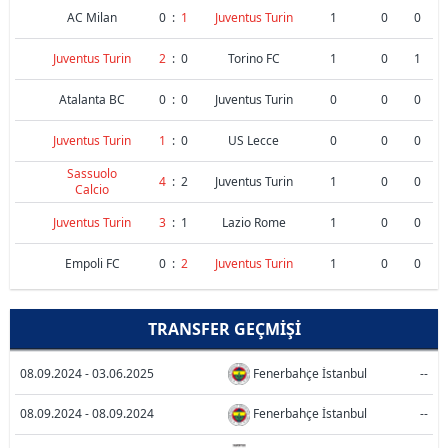
AC Milan
0
:
1
Juventus Turin
1
0
0
Juventus Turin
2
:
0
Torino FC
1
0
1
Atalanta BC
0
:
0
Juventus Turin
0
0
0
Juventus Turin
1
:
0
US Lecce
0
0
0
Sassuolo
4
:
2
Juventus Turin
1
0
0
Calcio
Juventus Turin
3
:
1
Lazio Rome
1
0
0
Empoli FC
0
:
2
Juventus Turin
1
0
0
TRANSFER GEÇMIŞI
08.09.2024 - 03.06.2025
Fenerbahçe İstanbul
--
08.09.2024 - 08.09.2024
Fenerbahçe İstanbul
--