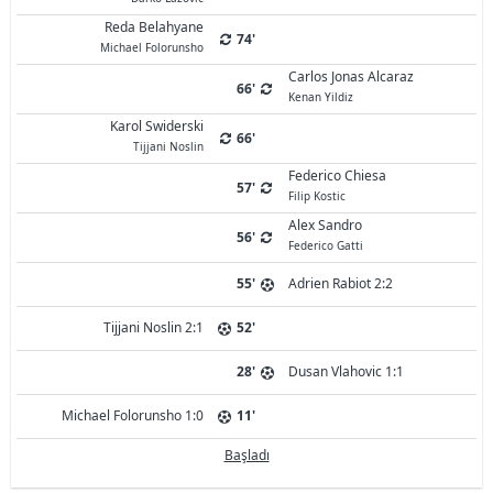
Reda Belahyane
74'
Michael Folorunsho
Carlos Jonas Alcaraz
66'
Kenan Yildiz
Karol Swiderski
66'
Tijjani Noslin
Federico Chiesa
57'
Filip Kostic
Alex Sandro
56'
Federico Gatti
55'
Adrien Rabiot 2:2
Tijjani Noslin 2:1
52'
28'
Dusan Vlahovic 1:1
Michael Folorunsho 1:0
11'
Başladı