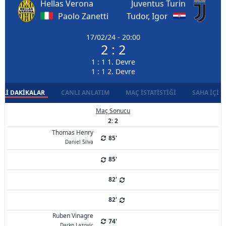
Hellas Verona
Juventus Turin
Paolo Zanetti
Tudor, Igor
17/02/24 - 20:00
2 : 2
1 : 1 1. Devre
1 : 1 2. Devre
LI DAKIKALAR
CANLI ANLATIM
MAÇ İSTATISTIĞI
SAHA İÇI D
Maç Sonucu
2: 2
Thomas Henry
85'
Daniel Silva
85'
82'
82'
Ruben Vinagre
74'
Darko Lazovic