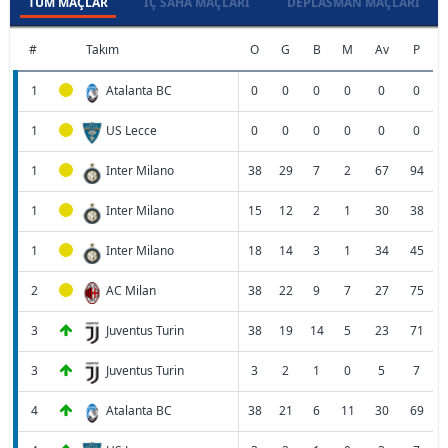
TÜM MAÇLAR
İÇ SAHA MAÇLARI
DEPLASMAN MAÇLARI
#
Takım
O
G
B
M
Av
P
1
Atalanta BC
0
0
0
0
0
0
1
US Lecce
0
0
0
0
0
0
1
Inter Milano
38
29
7
2
67
94
1
Inter Milano
15
12
2
1
30
38
1
Inter Milano
18
14
3
1
34
45
2
AC Milan
38
22
9
7
27
75
3
Juventus Turin
38
19
14
5
23
71
3
Juventus Turin
3
2
1
0
5
7
4
Atalanta BC
38
21
6
11
30
69