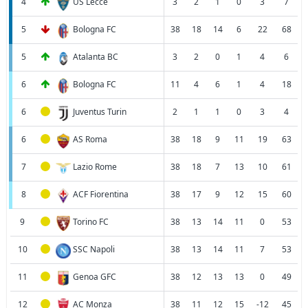
4
US Lecce
3
2
1
0
3
7
5
Bologna FC
38
18
14
6
22
68
5
Atalanta BC
3
2
0
1
4
6
6
Bologna FC
11
4
6
1
4
18
6
Juventus Turin
2
1
1
0
3
4
6
AS Roma
38
18
9
11
19
63
7
Lazio Rome
38
18
7
13
10
61
8
ACF Fiorentina
38
17
9
12
15
60
9
Torino FC
38
13
14
11
0
53
10
SSC Napoli
38
13
14
11
7
53
11
Genoa GFC
38
12
13
13
0
49
12
AC Monza
38
11
12
15
-12
45