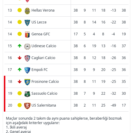
13
Hellas Verona
38
9
11
18
-13
38
14
US Lecce
38
8
14
16
-22
38
14
Genoa GFC
17
5
4
8
-4
19
15
Udinese Calcio
38
6
19
13
-16
37
16
Cagliari Calcio
38
8
12
18
-26
36
17
Empoli FC
38
9
9
20
-25
36
18
Frosinone Calcio
38
8
11
19
-25
35
19
Sassuolo Calcio
38
7
9
22
-32
30
20
US Salernitana
38
2
11
25
-49
17
Maçlar sonunda 2 takım da aynı puana sahiplerse, beraberliği bozmak
için aşağıdaki kriterler uygulanır:
1. İkili averaj
2. Genel averaj