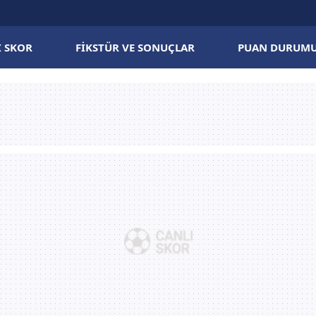
I SKOR
FIKSTÜR VE SONUÇLAR
PUAN DURUM