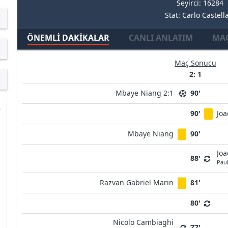
Seyirci: 16284
Stat: Carlo Castell
ÖNEMLI DAKIKALAR
CANLI ANLATIM
MAÇ
Maç Sonucu
2: 1
Mbaye Niang 2:1
90'
90'
Joa
Mbaye Niang
90'
Joa
88'
Pau
Razvan Gabriel Marin
81'
80'
Nicolo Cambiaghi
77'