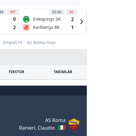
30
90
'
20:30
90
20:30
70
0
2
2
Enkopings SK
FC Gutersloh
2000
2
1
1
Karlbergs BK
Bochum (A)
Empoli FC - AS Roma maçı
FİKSTÜR
TAKIMLAR
AS Roma
Ranieri, Claudio