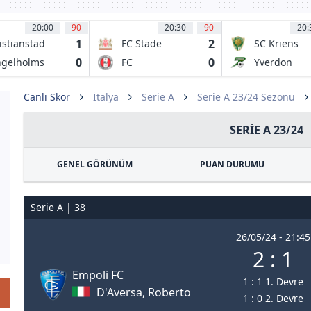
20:00
90
20:30
90
20:
1
2
istianstad
FC Stade
SC Kriens
Ouchy
0
0
gelholms
FC
Yverdon
Rapperswil-
Sport
Jona
Canlı Skor
İtalya
Serie A
Serie A 23/24 Sezonu
SERIE A 23/24
GENEL GÖRÜNÜM
PUAN DURUMU
Serie A | 38
26/05/24 - 21:45
2 : 1
Empoli FC
1 : 1 1. Devre
D'Aversa, Roberto
1 : 0 2. Devre