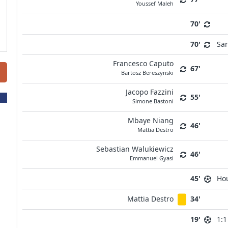
Youssef Maleh
70'
70'
Sa
Francesco Caputo
67'
Bartosz Bereszynski
Jacopo Fazzini
55'
Simone Bastoni
Mbaye Niang
46'
Mattia Destro
Sebastian Walukiewicz
46'
Emmanuel Gyasi
45'
Ho
Mattia Destro
34'
19'
1:1