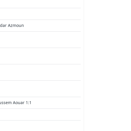
rdar Azmoun
ussem Aouar 1:1