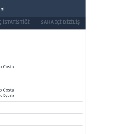
ani
 İSTATISTIĞI
SAHA İÇI DIZILIŞ
o Costa
o Costa
lo Dybala