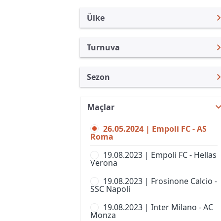
Ülke
Turnuva
İtalya
Serie A
Sezon
Türkiye
Coppa Italia
Serie A 23/24
Uluslararası
Süper Kupa
Maçlar
Serie A 26/27
Uluslararası Kulüpler
Bahar Şampiyonası
26.05.2024 | Empoli FC - AS
Serie A 25/26
Turkiye
Roma
Berlusconi Trophy
Serie A 24/25
İngiltere
19.08.2023 | Empoli FC - Hellas
Campionato Primavera 2
Verona
Serie A 22/23
İspanya
Coppa Italia Serie D
19.08.2023 | Frosinone Calcio -
Serie A 21/22
Almanya Amatör
SSC Napoli
Coppa Italia, Kadınlar
Serie A 20/21
Fransa
19.08.2023 | Inter Milano - AC
Kupa Italia Serie C
Monza