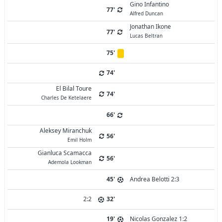
Gino Infantino
77'
Alfred Duncan
Jonathan Ikone
77'
Lucas Beltran
75'
74'
El Bilal Toure
74'
Charles De Ketelaere
66'
Aleksey Miranchuk
56'
Emil Holm
Gianluca Scamacca
56'
Ademola Lookman
45'
Andrea Belotti 2:3
2:2
32'
19'
Nicolas Gonzalez 1:2