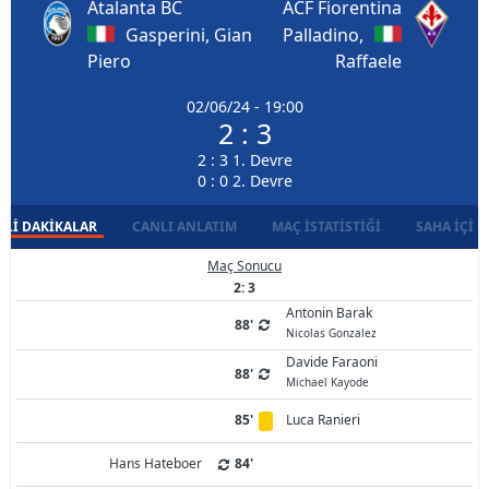
Atalanta BC
ACF Fiorentina
Gasperini, Gian
Palladino,
Piero
Raffaele
02/06/24 - 19:00
2 : 3
2 : 3 1. Devre
0 : 0 2. Devre
LI DAKIKALAR
CANLI ANLATIM
MAÇ İSTATISTIĞI
SAHA İÇI D
Maç Sonucu
2: 3
Antonin Barak
88'
Nicolas Gonzalez
Davide Faraoni
88'
Michael Kayode
85'
Luca Ranieri
Hans Hateboer
84'