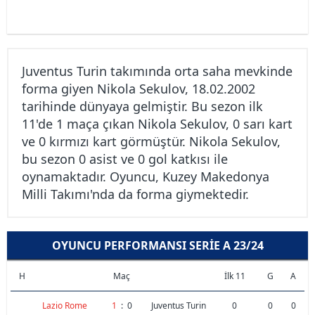
Juventus Turin takımında orta saha mevkinde
forma giyen Nikola Sekulov, 18.02.2002
tarihinde dünyaya gelmiştir. Bu sezon ilk
11'de 1 maça çıkan Nikola Sekulov, 0 sarı kart
ve 0 kırmızı kart görmüştür. Nikola Sekulov,
bu sezon 0 asist ve 0 gol katkısı ile
oynamaktadır. Oyuncu, Kuzey Makedonya
Milli Takımı'nda da forma giymektedir.
OYUNCU PERFORMANSI SERIE A 23/24
H
Maç
İlk 11
G
A
Lazio Rome
1
:
0
Juventus Turin
0
0
0