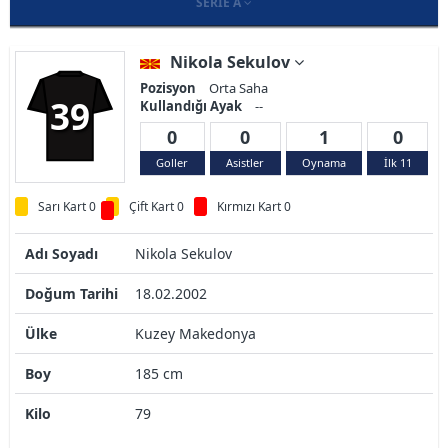
SERIE A
Nikola Sekulov
Pozisyon
Orta Saha
39
Kullandığı Ayak
--
0
0
1
0
Goller
Asistler
Oynama
İlk 11
Sarı Kart 0
Çift Kart 0
Kırmızı Kart 0
Adı Soyadı
Nikola Sekulov
Doğum Tarihi
18.02.2002
Ülke
Kuzey Makedonya
Boy
185 cm
Kilo
79