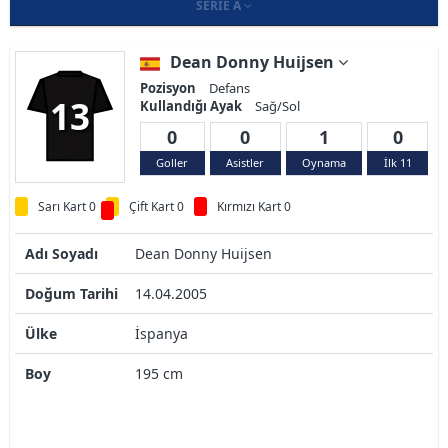
SERIE A
Dean Donny Huijsen
Pozisyon
Defans
13
Kullandığı Ayak
Sağ/Sol
0
0
1
0
Goller
Asistler
Oynama
İlk 11
Sarı Kart 0
Çift Kart 0
Kırmızı Kart 0
Adı Soyadı
Dean Donny Huijsen
Doğum Tarihi
14.04.2005
Ülke
İspanya
Boy
195 cm