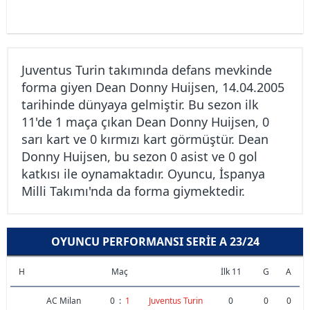
Juventus Turin takımında defans mevkinde
forma giyen Dean Donny Huijsen, 14.04.2005
tarihinde dünyaya gelmiştir. Bu sezon ilk
11'de 1 maça çıkan Dean Donny Huijsen, 0
sarı kart ve 0 kırmızı kart görmüştür. Dean
Donny Huijsen, bu sezon 0 asist ve 0 gol
katkısı ile oynamaktadır. Oyuncu, İspanya
Milli Takımı'nda da forma giymektedir.
OYUNCU PERFORMANSI SERIE A 23/24
H
Maç
İlk 11
G
A
AC Milan
0
:
1
Juventus Turin
0
0
0