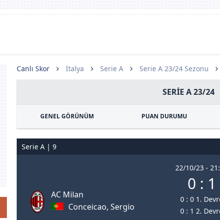
Canlı Skor
İtalya
Serie A
Serie A 23/24 Sezonu
SERIE A 23/24
GENEL GÖRÜNÜM
PUAN DURUMU
Serie A | 9
22/10/23 - 21
0 : 1
AC Milan
0 : 0 1. Devr
Conceicao, Sergio
0 : 1 2. Devr