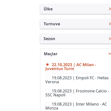
Ülke
Turnuva
İtalya
Serie A
Sezon
Türkiye
Coppa Italia
Serie A 23/24
Uluslararası
Süper Kupa
Maçlar
Serie A 26/27
Uluslararası Kulüpler
Bahar Şampiyonası
22.10.2023 | AC Milan -
Serie A 25/26
Turkiye
Juventus Turin
Berlusconi Trophy
Serie A 24/25
İngiltere
19.08.2023 | Empoli FC - Hellas
Campionato Primavera 2
Verona
Serie A 22/23
İspanya
Coppa Italia Serie D
19.08.2023 | Frosinone Calcio -
Serie A 21/22
Almanya Amatör
SSC Napoli
Coppa Italia, Kadınlar
Serie A 20/21
Fransa
19.08.2023 | Inter Milano - AC
Kupa Italia Serie C
Monza