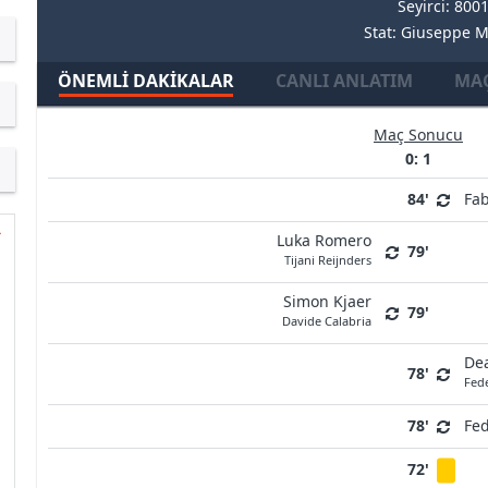
Seyirci: 800
Stat: Giuseppe 
ÖNEMLI DAKIKALAR
CANLI ANLATIM
MAÇ
Maç Sonucu
0: 1
84'
Fab
Luka Romero
79'
Tijani Reijnders
Simon Kjaer
79'
Davide Calabria
De
78'
Fede
78'
Fed
72'