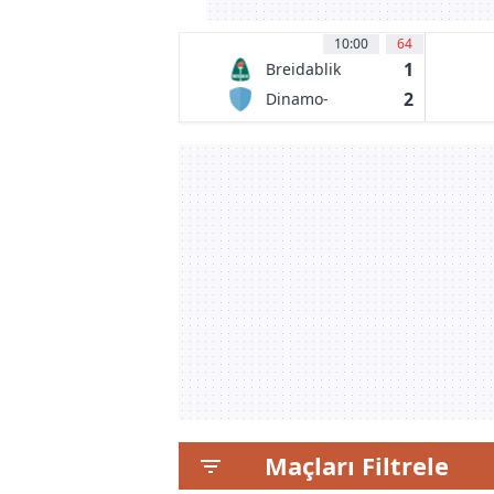
10:00
64
1
Breidablik
Kopavogur
2
Dinamo-
BGUFK Minsk
Maçları Filtrele