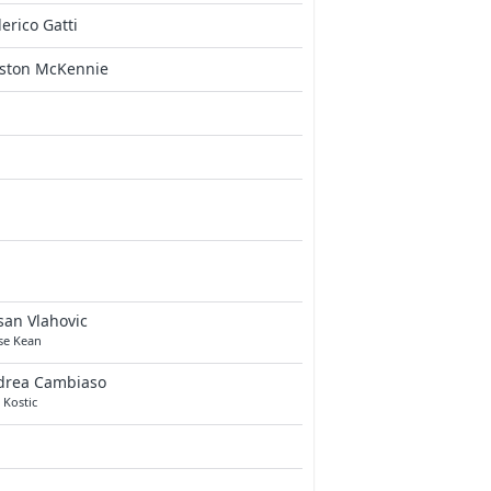
erico Gatti
ston McKennie
an Vlahovic
se Kean
drea Cambiaso
p Kostic