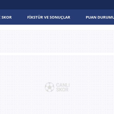
I SKOR
FIKSTÜR VE SONUÇLAR
PUAN DURUM