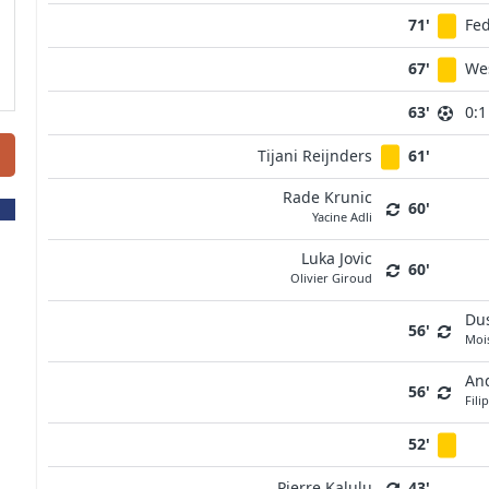
71'
Fed
67'
We
63'
0:1
Tijani Reijnders
61'
Rade Krunic
60'
Yacine Adli
Luka Jovic
60'
Olivier Giroud
Dus
56'
Moi
An
56'
Fili
52'
Pierre Kalulu
43'