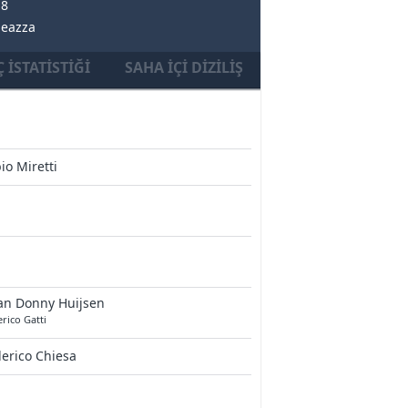
18
Meazza
 İSTATISTIĞI
SAHA İÇI DIZILIŞ
io Miretti
an Donny Huijsen
rico Gatti
erico Chiesa