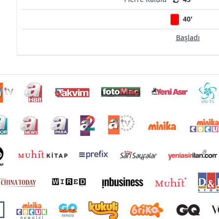
40'
Başladı