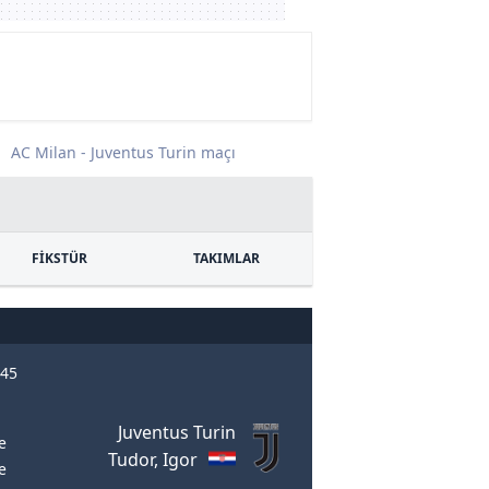
AC Milan - Juventus Turin maçı
FİKSTÜR
TAKIMLAR
:45
Juventus Turin
e
Tudor, Igor
e