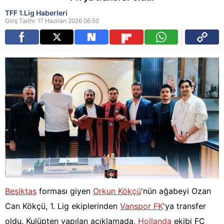
TFF 1.Lig Haberleri
Giriş Tarihi: 17 Haziran 2026 06:50
Beşiktaş
forması giyen
Orkun Kökçü
'nün ağabeyi Ozan
Can Kökçü, 1. Lig ekiplerinden
Vanspor FK
'ya transfer
oldu. Kulüpten yapılan açıklamada,
Hollanda
ekibi FC