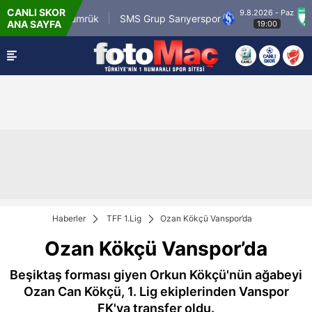
CANLI SKOR
9.8.2026 - Paz
com.tr Karagümrük
SMS Grup Sarıyerspor
Mu
ANA SAYFA
19:00
Haberler
TFF 1.Lig
Ozan Kökçü Vanspor’da
Ozan Kökçü Vanspor’da
Beşiktaş forması giyen Orkun Kökçü'nün ağabeyi
Ozan Can Kökçü, 1. Lig ekiplerinden Vanspor
FK'ya transfer oldu.