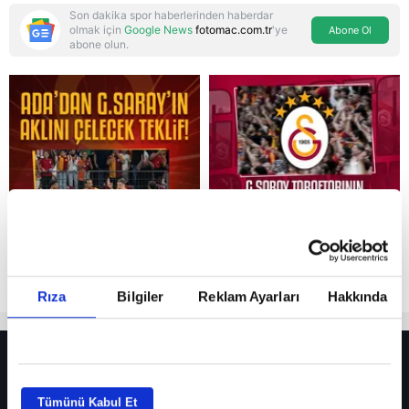
Son dakika spor haberlerinden haberdar
olmak için
Google News
fotomac.com.tr
'ye
Abone Ol
abone olun.
Reddet
Rıza
Bilgiler
Reklam Ayarları
Hakkında
HER YERDE!
Fenerbahçe’de sürpriz ayrılık ihtimali! Devre arasında gelmişti
Tümünü Kabul Et