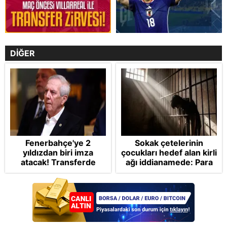
DİĞER
Fenerbahçe'ye 2
Sokak çetelerinin
yıldızdan biri imza
çocukları hedef alan kirli
atacak! Transferde
ağı iddianamede: Para
golcü harekatı...
vaat ettiler oyunlardan
talimat verdiler