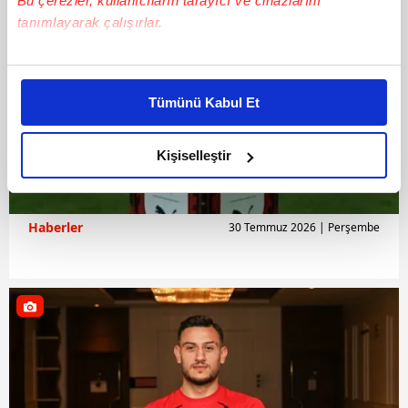
Bu çerezler, kullanıcıların tarayıcı ve cihazlarını
tanımlayarak çalışırlar.
Bu çerezlere izin vermeniz halinde sizlere özel
kişiselleştirilmiş reklamlar sunabilir, sayfalarımızda sizlere
Tümünü Kabul Et
daha iyi reklam deneyimi yaşatabiliriz. Bunu yaparken
amacımızın size daha iyi bir reklam deneyimi sunmak
olduğunu ve sizlere en iyi içerikleri sunabilmek adına
Kişiselleştir
elimizden gelen çabayı gösterdiğimizi ve bu noktada,
reklamların maliyetlerimizi karşılamak noktasında tek gelir
kalemimiz olduğunu sizlere hatırlatmak isteriz.
Haberler
30 Temmuz 2026 | Perşembe
Her halükârda, kullanıcılar, bu çerezlere izin vermedikleri
takdirde, kullanıcılara hedefli reklamlar
gösterilmeyecektir."
Sizlere daha iyi bir hizmet sunabilmek için İnternet
Sitemizde kendimize ve üçüncü kişilere ait çerezler
kullanılmaktadır. Bu çerezler vasıtasıyla çeşitli kişisel