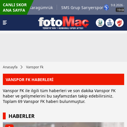
CANLI SKOR
9.8.2026 - Paz
irli.com.tr Karagümrük
SMS Grup Sarıyerspor
ANA SAYFA
19:00
Anasayfa
Vanspor Fk
VANSPOR FK HABERLERİ
Vanspor FK ile ilgili tüm haberleri ve son dakika Vanspor FK
haber ve gelişmelerini bu sayfamızdan takip edebilirsiniz.
Toplam 69 Vanspor FK haberi bulunmuştur.
HABERLER