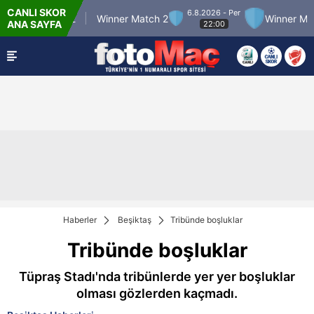
CANLI SKOR
6.8.2026 - Per
ner Match 12
Winner Match 2
Winner Match
ANA SAYFA
22:00
Haberler
Beşiktaş
Tribünde boşluklar
Tribünde boşluklar
Tüpraş Stadı'nda tribünlerde yer yer boşluklar
olması gözlerden kaçmadı.