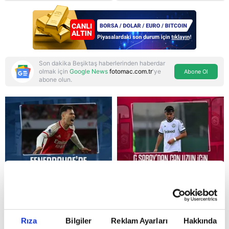
savunma anlaşması:
"Islamic NATO"
manşetleri
Son dakika Beşiktaş haberlerinden haberdar
olmak için
Google News
fotomac.com.tr
'ye
Abone Ol
abone olun.
Reddet
Rıza
Bilgiler
Reklam Ayarları
Hakkında