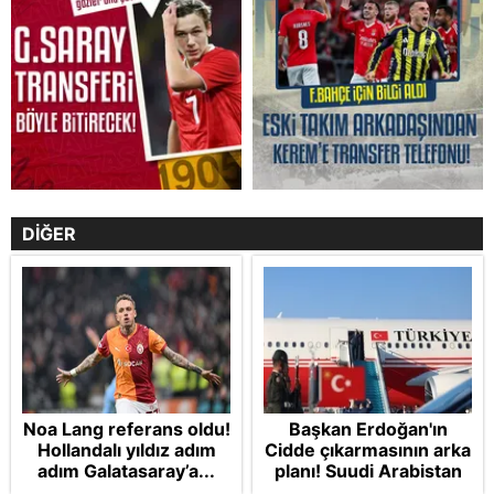
DİĞER
Noa Lang referans oldu!
Başkan Erdoğan'ın
Hollandalı yıldız adım
Cidde çıkarmasının arka
adım Galatasaray’a...
planı! Suudi Arabistan
ve Pakistan'la üçlü ortak