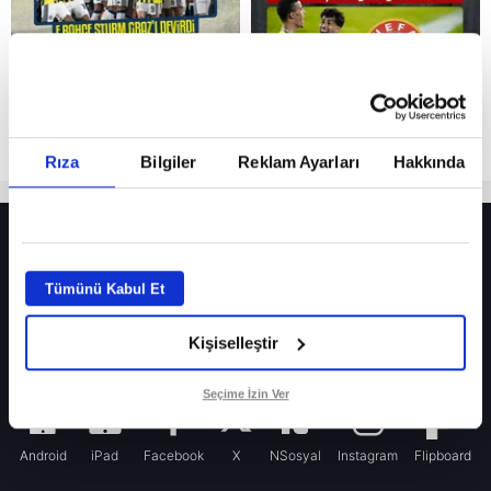
Rıza
Bilgiler
Reklam Ayarları
Hakkında
HER YERDE!
Fenerbahçe’de sürpriz ayrılık ihtimali! Devre arasında gelmişti
Tümünü Kabul Et
Fenerbahçe’nin yeni transferi Mason Greenwood için olay sözler!
Kişiselleştir
Galatasaray’da rota yeniden Thiago Almada!
iPhone
Seçime İzin Ver
Android
iPad
Facebook
X
NSosyal
Instagram
Flipboard