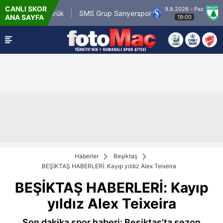
CANLI SKOR
9.8.2026 - Paz
m.tr Karagümrük
SMS Grup Sarıyerspor
Muğl
ANA SAYFA
19:00
Haberler
Beşiktaş
BEŞİKTAŞ HABERLERİ: Kayıp yıldız Alex Teixeira
BEŞİKTAŞ HABERLERİ: Kayıp
yıldız Alex Teixeira
Son dakika spor haberi: Beşiktaş'ta sezon