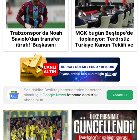
Trabzonspor’da Noah
MGK bugün Beştepe'de
Saviolo’dan transfer
toplanıyor: Terörsüz
itirafı! ‘Başkasını
Türkiye Kanun Teklifi ve
izlemeye geldi’
bölgesel güvenlik
başlıkları masada
Son dakika Beşiktaş haberlerinden haberdar
olmak için
Google News
fotomac.com.tr
'ye
Abone Ol
abone olun.
Reddet