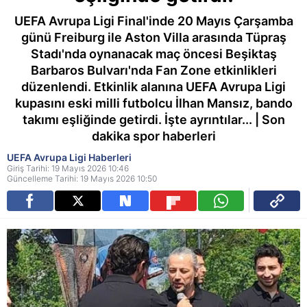
UEFA Avrupa Ligi Final'inde 20 Mayıs Çarşamba
günü Freiburg ile Aston Villa arasında Tüpraş
Stadı'nda oynanacak maç öncesi Beşiktaş
Barbaros Bulvarı'nda Fan Zone etkinlikleri
düzenlendi. Etkinlik alanına UEFA Avrupa Ligi
kupasını eski milli futbolcu İlhan Mansız, bando
takımı eşliğinde getirdi. İşte ayrıntılar... | Son
dakika spor haberleri
UEFA Avrupa Ligi Haberleri
Giriş Tarihi: 19 Mayıs 2026 10:46
Güncelleme Tarihi: 19 Mayıs 2026 10:50