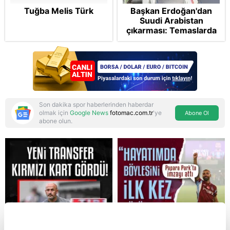
Tuğba Melis Türk
Başkan Erdoğan'dan
Suudi Arabistan
çıkarması: Temaslarda
bulunacak
Son dakika spor haberlerinden haberdar
olmak için
Google News
fotomac.com.tr
'ye
Abone Ol
abone olun.
Reddet