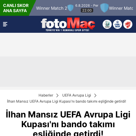
CANLI SKOR
6.8.2026 - Per
Match 12
Winner Match 2
Winner Match 3
ANA SAYFA
22:00
Haberler
UEFA Avrupa Ligi
İlhan Mansız UEFA Avrupa Ligi Kupası'nı bando takımı eşliğinde getirdi!
İlhan Mansız UEFA Avrupa Ligi
Kupası'nı bando takımı
eşliğinde getirdi!