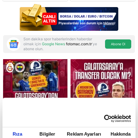
golcü harekatı...
"paralı muhafız" rolü
biçti
Son dakika spor haberlerinden haberdar
olmak için
Google News
fotomac.com.tr
'ye
Abone Ol
abone olun.
Reddet
Rıza
Bilgiler
Reklam Ayarları
Hakkında