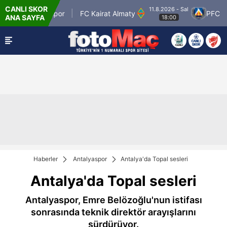
CANLI SKOR
11.8.2026 - Sal
tman Petrolspor
FC Kairat Almaty
PFC Levsk
ANA SAYFA
18:00
Haberler
Antalyaspor
Antalya'da Topal sesleri
Antalya'da Topal sesleri
Antalyaspor, Emre Belözoğlu'nun istifası
sonrasında teknik direktör arayışlarını
sürdürüyor.