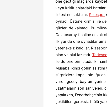
öne geçtiği maçlarda kaybett
veya kritik anlardaki hatalarl
listesi"ne soktular.
Rizespor
s
oynadı. Üstüne kırmızı ile de
güçleri de kalmadı. Bu müca
Galatasaray finaline cezalı
İlk yarıda öne oynadılar ama
yeteneksiz kaldılar. Rizespor
plan ve akıl lazımdı.
Tedesc
ile de bire biri istedi. İki h
Musaba ikinci golün asistini 
sürprizlere kapalı olduğu an
vardı, geceyi bayram yerine 
uzatmaların son saniyeleri, co
yapılırken, Fenerbahçe'nin kl
çekildiler, gereksiz faülü ya