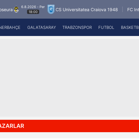
6.8.2026 - Per
CS Universitatea Craiova 1948
FC Inter Turk
18:00
NERBAHÇE
GALATASARAY
TRABZONSPOR
FUTBOL
BASKETB
Beşiktaş
A
Fenerbahçe
A
Galatasaray
A
Trabzonspor
A
Futbol
A
Basketbol
Ziraat Türkiye Kupası
DİZİ
Diğer Sporlar
AZARLAR