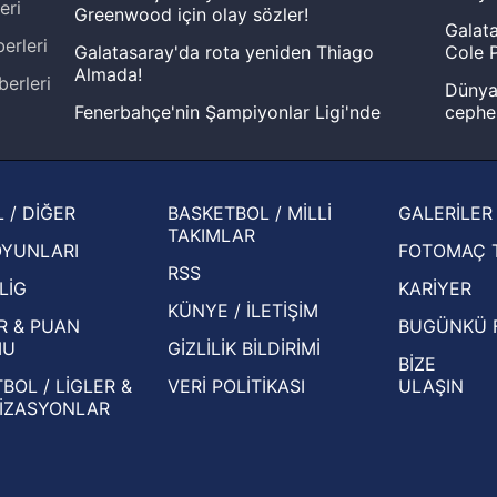
eri
Greenwood için olay sözler!
Galata
erleri
Galatasaray'da rota yeniden Thiago
Cole P
Almada!
berleri
Dünya 
Fenerbahçe'nin Şampiyonlar Ligi'nde
cephe
muhtemel rakibi belli oldu! Gornik
2026 
Zabrze'yi elerlerse...
şampi
İspanya-Arjantin finalinin ardından dış
Herna
 / DİĞER
BASKETBOL / MİLLİ
GALERİLER
basından gündem olan manşetler!
ekiple
TAKIMLAR
OYUNLARI
FOTOMAÇ 
Beşiktaş'ın UEFA Avrupa Ligi'nde 3. Ön
oldu
RSS
Eleme Turu muhtemel rakipleri belli oldu!
LİG
KARİYER
KÜNYE / İLETİŞİM
R & PUAN
BUGÜNKÜ 
MU
GİZLİLİK BİLDİRİMİ
BİZE
BOL / LİGLER &
VERİ POLİTİKASI
ULAŞIN
İZASYONLAR