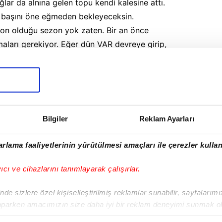
lar da alnına gelen topu kendi kalesine attı.
te başını öne eğmeden bekleyeceksin.
on olduğu sezon yok zaten. Bir an önce
aları gerekiyor. Eğer dün VAR devreye girip,
ağrısı yapmışsa, bütün takımlar hakemden
 zorunda.
aberin tüm hakları Turkuvaz Medya Grubu’na aittir. Kaynak
se dahi köşe yazısı/haberin tamamı ya da bir bölümü kesinlikle
Bilgiler
Reklam Ayarları
rlama faaliyetlerinin yürütülmesi amaçları ile çerezler kullan
,
Ederson,
Musaba,
Fenerbahçe,
TEDESCO
yıcı ve cihazlarını tanımlayarak çalışırlar.
ILARI
TÜM YAZILARI
de sizlere özel kişiselleştirilmiş reklamlar sunabilir, sayfalarım
aparken amacımızın size daha iyi bir reklam deneyimi sunmak ol
imizden gelen çabayı gösterdiğimizi ve bu noktada, reklamların ma