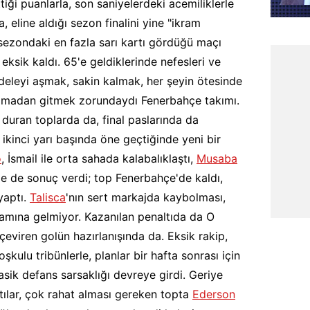
iği puanlarla, son saniyelerdeki acemiliklerle
a, eline aldığı sezon finalini yine "ikram
ezondaki en fazla sarı kartı gördüğü maçı
 eksik kaldı. 65'e geldiklerinde nefesleri ve
deleyi aşmak, sakin kalmak, her şeyin ötesinde
 olmadan gitmek zorundaydı Fenerbahçe takımı.
 duran toplarda da, final paslarında da
 ikinci yarı başında öne geçtiğinde yeni bir
o
, İsmail ile orta sahada kalabalıklaştı,
Musaba
amle de sonuç verdi; top Fenerbahçe'de kaldı,
yaptı.
Talisca
'nın sert markajda kaybolması,
lamına gelmiyor. Kazanılan penaltıda da O
çeviren golün hazırlanışında da. Eksik rakip,
şkulu tribünlerle, planlar bir hafta sonrası için
asik defans sarsaklığı devreye girdi. Geriye
ptılar, çok rahat alması gereken topta
Ederson