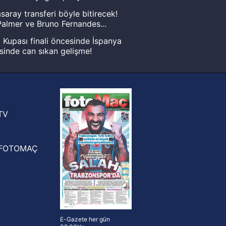
saray transferi böyle bitirecek!
almer ve Bruno Fernandes...
Kupası finali öncesinde İspanya
sinde can sıkan gelişme!
FIFA Dünya Kupası'nı kazanana
yonluk yüzüğü verilecek
n Crespo, Meksika Ligi
rinden Atlas'ın yeni teknik direktörü
TV
FOTOMAÇ
E-Gazete her gün