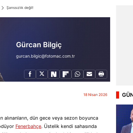
Şanssızlık değil!
Gürcan Bilgiç
gurcan.bilgic@fotomac.com.tr
GÜN
18 Nisan 2026
n alınanların, dün gece veya sezon boyunca
 ödüyor
Fenerbahçe
. Üstelik kendi sahasında