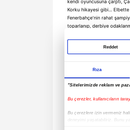
kendi oyuncusuna çarptı, Çağ
Korku hikayesi gibi... Elbet
Fenerbahçe'nin rahat şampiy
toparlanıp, derbiye odaklanm
Fenerbahçe için "penaltı" ç
medet ummadan, hak etmek
Reddet
Yasal Uyarı:
Yayınlanan köşe yazısı/h
gösterilse veya habere aktif link veril
kullanılamaz.
Rıza
Ayrıntılar için lütfen
tıklayın
.
"Sitelerimizde reklam ve paza
Etiketler :
Rizespor,
Talisca
Bu çerezler, kullanıcıların tara
YAZARIN ÖNCEKİ YAZ
Bu çerezlere izin vermeniz halin
deneyimi yaşatabiliriz. Bunu y
içerikleri sunabilmek adına el