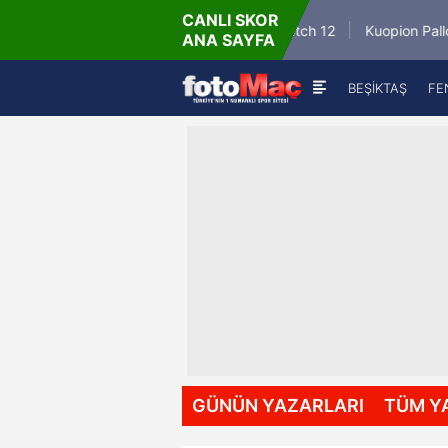
CANLI SKOR
6.8.2026 - Per
tch 35
Winner Match 12
Kuopion Palloseura
ANA SAYFA
16:00
BEŞİKTAŞ
FE
GÜNÜN YAZARLARI
TÜM Y