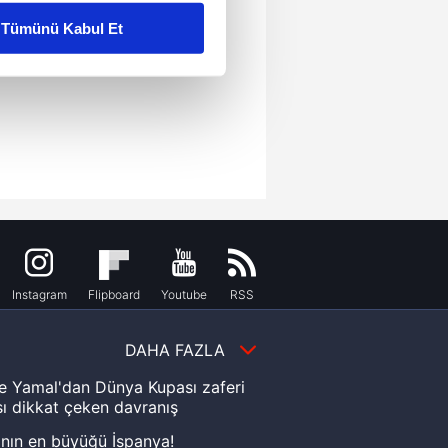
Tümünü Kabul Et
ar gösterilmeyecektir."
çerezler kullanılmaktadır. Bu
u hizmetlerinin sunulması
i ve sizlere yönelik
nılacaktır.
kin detaylı bilgi için Ayarlar
Instagram
Flipboard
Youtube
RSS
ak ve sitemizde ilgili
DAHA FAZLA
e Yamal'dan Dünya Kupası zaferi
ı dikkat çeken davranış
nın en büyüğü İspanya!