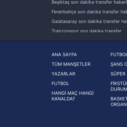
Beşiktaş son dakika transfer haberl
Fenerbahçe son dakika transfer hab
Galatasaray son dakika transfer ha
Trabzonspor son dakika transfer
haberleri
Trendyol Süper Lig haberleri
ANA SAYFA
FUTBOL
Ziraat Türkiye Kupası haberleri
TÜM MANŞETLER
ŞANS 
UEFA Şampiyonlar Ligi haberleri
YAZARLAR
SÜPER 
UEFA Avrupa Ligi haberleri
FUTBOL
FİKSTÜ
UEFA Konferans Ligi haberleri
DURU
HANGİ MAÇ HANGİ
KANALDA?
BASKET
ORGAN