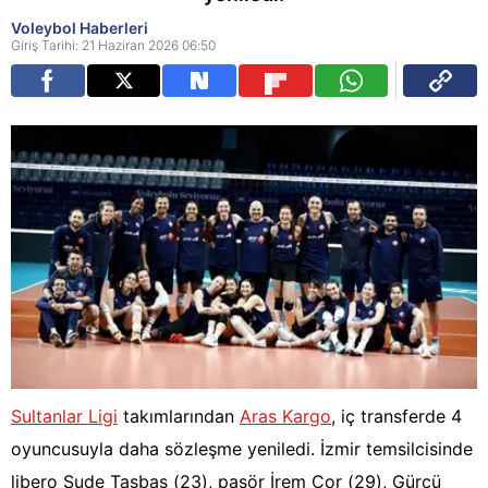
Voleybol Haberleri
Giriş Tarihi: 21 Haziran 2026 06:50
Sultanlar Ligi
takımlarından
Aras Kargo
, iç transferde 4
oyuncusuyla daha sözleşme yeniledi. İzmir temsilcisinde
libero Sude Taşbaş (23), pasör İrem Çor (29), Gürcü