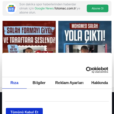
Son dakika spor haberlerinden haberdar
olmak için
Google News
fotomac.com.tr
'ye
Abone Ol
abone olun.
Reddet
Rıza
Bilgiler
Reklam Ayarları
Hakkında
HER YERDE!
Fenerbahçe’de sürpriz ayrılık ihtimali! Devre arasında gelmişti
Tümünü Kabul Et