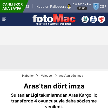
CANLI SKOR
6.8.2026 - Per
inner Match 12
Kuopion Palloseura
CS Unive
ANA SAYFA
18:00
Haberler
Voleybol
Aras’tan dört imza
Aras’tan dört imza
Sultanlar Ligi takımlarından Aras Kargo, iç
transferde 4 oyuncusuyla daha sözleşme
yeniledi.