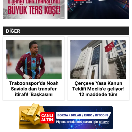
DİĞER
Trabzonspor’da Noah
Çerçeve Yasa Kanun
Saviolo’dan transfer
Teklifi Meclis'e geliyor!
itirafı! ‘Başkasını
12 maddede tüm
izlemeye geldi’
detaylar Takvim'de:
Silah bırakmada tespit
ve teyit MGK'da