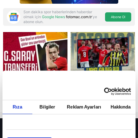
Son dakika spor haberlerinden haberdar
olmak için
Google News
fotomac.com.tr
'ye
Abone Ol
abone olun.
Reddet
Rıza
Bilgiler
Reklam Ayarları
Hakkında
HER YERDE!