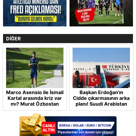
DİĞER
Marco Asensio ile İsmail
Başkan Erdoğan'ın
Kartal arasında kriz var
Cidde çıkarmasının arka
mı? Murat Özbostan
planı! Suudi Arabistan
analiz etti: Egoları da
ve Pakistan'la üçlü ortak
yönetmelisiniz
savunma anlaşması:
"Islamic NATO"
manşetleri