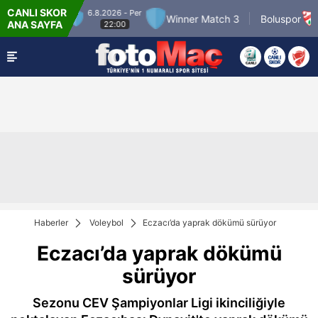
CANLI SKOR
6.8.2026 - Per
7.8
ner Match 2
Winner Match 3
Boluspor
ANA SAYFA
22:00
Haberler
Voleybol
Eczacı’da yaprak dökümü sürüyor
Eczacı’da yaprak dökümü
sürüyor
Sezonu CEV Şampiyonlar Ligi ikinciliğiyle