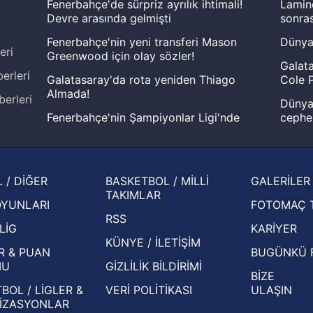
Fenerbahçe'de sürpriz ayrılık ihtimali!
Lamin
Devre arasında gelmişti
sonras
Fenerbahçe'nin yeni transferi Mason
Dünya
eri
Greenwood için olay sözler!
Galata
erleri
Galatasaray'da rota yeniden Thiago
Cole P
Almada!
berleri
Dünya 
Fenerbahçe'nin Şampiyonlar Ligi'nde
cephe
muhtemel rakibi belli oldu! Gornik
2026 
Zabrze'yi elerlerse...
şampi
İspanya-Arjantin finalinin ardından dış
Herna
 / DİĞER
BASKETBOL / MİLLİ
GALERİLER
basından gündem olan manşetler!
ekiple
TAKIMLAR
OYUNLARI
FOTOMAÇ 
Beşiktaş'ın UEFA Avrupa Ligi'nde 3. Ön
oldu
RSS
Eleme Turu muhtemel rakipleri belli oldu!
LİG
KARİYER
KÜNYE / İLETİŞİM
R & PUAN
BUGÜNKÜ 
MU
GİZLİLİK BİLDİRİMİ
BİZE
BOL / LİGLER &
VERİ POLİTİKASI
ULAŞIN
İZASYONLAR