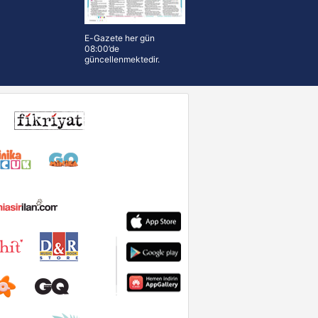
E-Gazete her gün
08:00’de
güncellenmektedir.