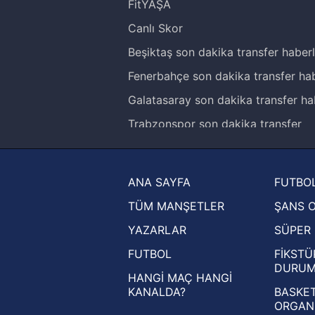
FitYAŞA
Canlı Skor
Beşiktaş son dakika transfer haberl
Fenerbahçe son dakika transfer hab
Galatasaray son dakika transfer ha
Trabzonspor son dakika transfer
haberleri
Trendyol Süper Lig haberleri
ANA SAYFA
FUTBOL
Ziraat Türkiye Kupası haberleri
TÜM MANŞETLER
ŞANS 
UEFA Şampiyonlar Ligi haberleri
YAZARLAR
SÜPER 
UEFA Avrupa Ligi haberleri
FUTBOL
FİKSTÜ
UEFA Konferans Ligi haberleri
DURU
HANGİ MAÇ HANGİ
KANALDA?
BASKET
ORGAN