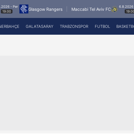
r
6.8.2026 - Per
Glasgow Rangers
Maccabi Tel Aviv FC
19:00
NERBAHÇE
GALATASARAY
TRABZONSPOR
FUTBOL
BASKETB
Beşiktaş
A
Fenerbahçe
A
Galatasaray
A
Trabzonspor
A
Futbol
A
Basketbol
Ziraat Türkiye Kupası
DİZİ
Diğer Sporlar