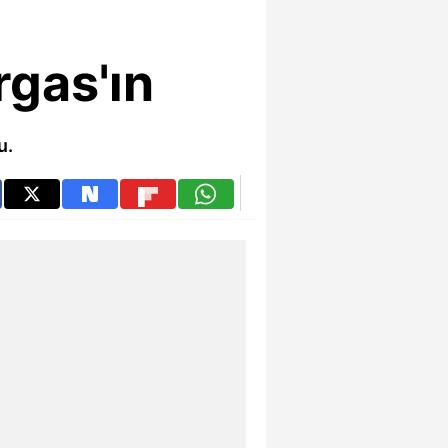
gas'ın
u.