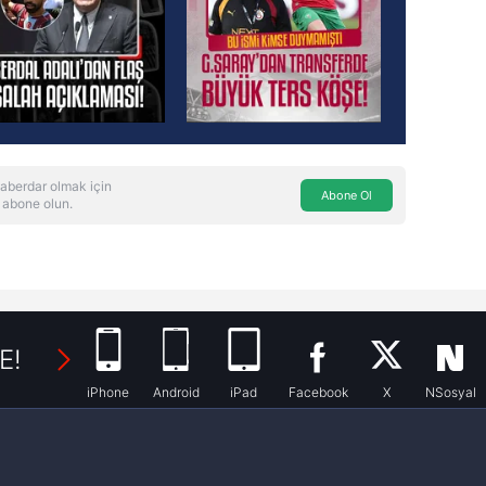
aberdar olmak için
Abone Ol
 abone olun.
E!
iPhone
Android
iPad
Facebook
X
NSosyal