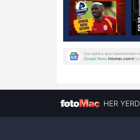
Son dakika spor haberlerinden h
Google News
fotomac.com.tr
'ye
HER YERD