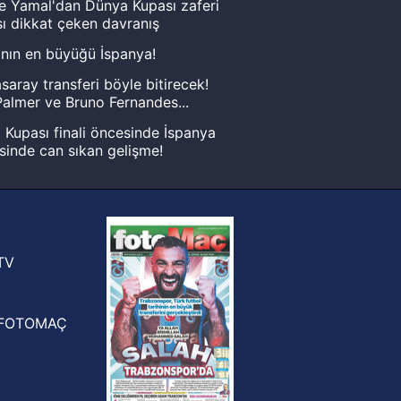
e Yamal'dan Dünya Kupası zaferi
ı dikkat çeken davranış
nın en büyüğü İspanya!
saray transferi böyle bitirecek!
almer ve Bruno Fernandes...
Kupası finali öncesinde İspanya
sinde can sıkan gelişme!
FIFA Dünya Kupası'nı kazanana
yonluk yüzüğü verilecek
n Crespo, Meksika Ligi
rinden Atlas'ın yeni teknik direktörü
TV
FOTOMAÇ