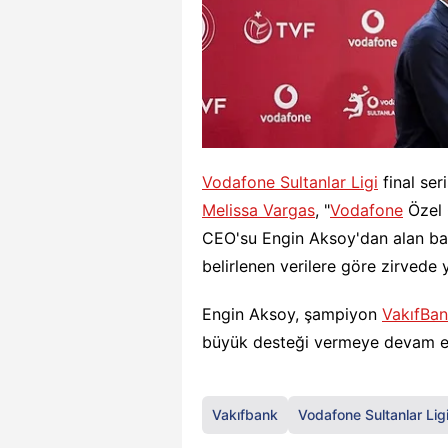
Vodafone Sultanlar Ligi
final ser
Melissa Vargas
, "
Vodafone
Özel 
CEO'su Engin Aksoy'dan alan baş
belirlenen verilere göre zirvede y
Engin Aksoy, şampiyon
VakıfBa
büyük desteği vermeye devam ed
Vakıfbank
Vodafone Sultanlar Lig