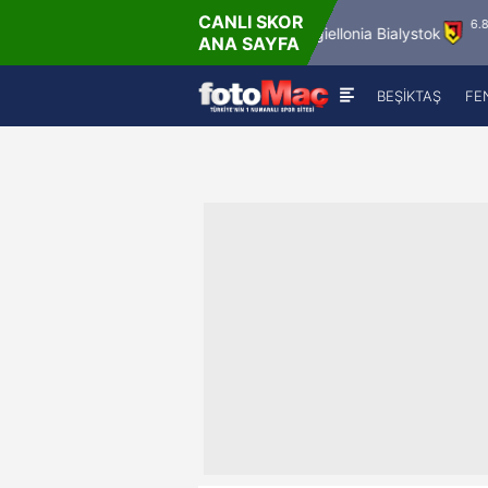
CANLI SKOR
6.8.2026 - Per
6.8.2026 - Pe
FC Vaduz
Jagiellonia Bialystok
ANA SAYFA
18:00
19:00
BEŞİKTAŞ
FE