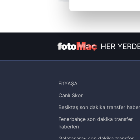
Her halükârda, kullanıcılar, bu 
Sizlere daha iyi bir hizmet sun
çerezler vasıtasıyla çeşitli kiş
amacıyla kullanılmaktadır. Diğer
reklam/pazarlama faaliyetlerinin
HER YERDE
Çerezlere ilişkin tercihlerinizi 
butonuna tıklayabilir,
Çerez Bi
6698 sayılı Kişisel Verilerin 
FitYAŞA
mevzuata uygun olarak kullanılan
Canlı Skor
Beşiktaş son dakika transfer haber
Fenerbahçe son dakika transfer
haberleri
Galatasaray son dakika transfer