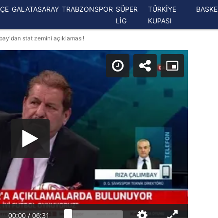
ÇE
GALATASARAY
TRABZONSPOR
SÜPER
TÜRKİYE
BASK
LİG
KUPASI
bay'dan stat zemini açıklaması!
00:00
/
06:31