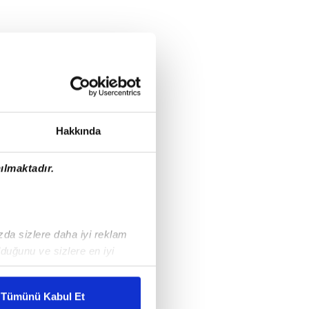
Hakkında
ılmaktadır.
ızda sizlere daha iyi reklam
duğunu ve sizlere en iyi
liyetlerimizi karşılamak
Tümünü Kabul Et