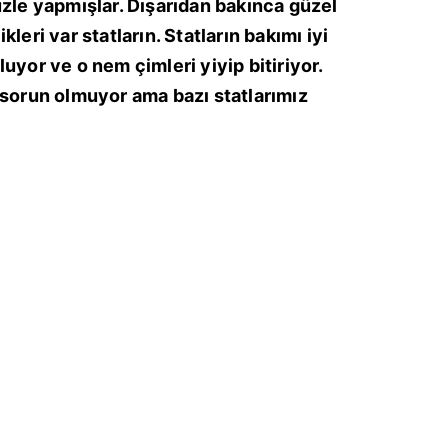
üzle yapmışlar. Dışarıdan bakınca güzel
leri var statların. Statların bakımı iyi
uyor ve o nem çimleri yiyip bitiriyor.
 sorun olmuyor ama bazı statlarımız