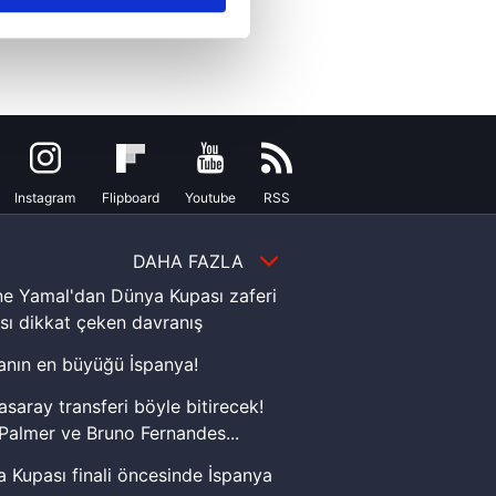
ar gösterilmeyecektir."
çerezler kullanılmaktadır. Bu
u hizmetlerinin sunulması
i ve sizlere yönelik
nılacaktır.
kin detaylı bilgi için Ayarlar
Instagram
Flipboard
Youtube
RSS
DAHA FAZLA
ak ve sitemizde ilgili
e Yamal'dan Dünya Kupası zaferi
sı dikkat çeken davranış
nın en büyüğü İspanya!
asaray transferi böyle bitirecek!
Palmer ve Bruno Fernandes...
 Kupası finali öncesinde İspanya