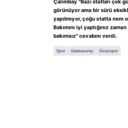
Çalımbay "Bazı statları çok g
görünüyor ama bir sürü eksiklik
yapılmıyor, çoğu statta nem ol
Bakımını iyi yaptığınız zaman
bakımsız" cevabını verdi.
Spor
Galatasaray
Sivasspor