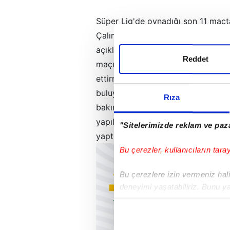
Süper Lig'de oynadığı son 11 maç
Çalımbay, A
Spor
'a yayınlanan Ta
açıklamalarda bulundu. Çalımbay "
Reddet
maçı en iyi şekilde bitirmek ve y
ettirmek" ifadelerini kullandı. Erma
buluyorsun?" sorusuna ise Çalımbay
Rıza
bakınca güzel görünüyor ama bir sürü
yapılmıyor, çoğu statta nem oluyor 
"Sitelerimizde reklam ve paza
yaptığınız zaman sorun olmuyor am
Bu çerezler, kullanıcıların tara
Bu çerezlere izin vermeniz halin
deneyimi yaşatabiliriz. Bunu y
içerikleri sunabilmek adına el
noktasında tek gelir kalemimiz 