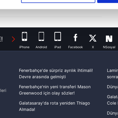
çerezlere izin vermedikleri takdirde, kullanıcılara hedefli reklaml
abilmek için İnternet Sitemizde kendimize ve üçüncü kişilere ait 
isel verileriniz işlenmekte olup gerekli olan çerezler bilgi toplum
 çerezler, sitemizin daha işlevsel kılınması ve kişiselleştirilmes
 yapılması, amaçlarıyla sınırlı olarak açık rızanız dahilinde kulla
!
aşağıda yer alan panel vasıtasıyla belirleyebilirsiniz. Çerezlere iliş
iPhone
Android
iPad
Facebook
X
NSosyal
lgilendirme Metnimizi
ziyaret edebilirsiniz.
Korunması Kanunu uyarınca hazırlanmış Aydınlatma Metnimizi okum
Fenerbahçe'de sürpriz ayrılık ihtimali!
Lamin
 çerezlerle ilgili bilgi almak için lütfen
tıklayınız
.
Devre arasında gelmişti
sonra
Fenerbahçe'nin yeni transferi Mason
Dünya
leri
Greenwood için olay sözler!
Galat
Galatasaray'da rota yeniden Thiago
Cole 
Almada!
Dünya