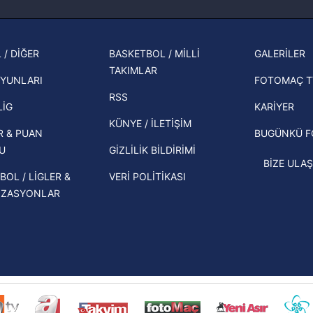
Fenerbahçe'nin Şampiyonlar Ligi'nde
cephe
muhtemel rakibi belli oldu! Gornik
2026 
Zabrze'yi elerlerse...
şampi
 / DİĞER
BASKETBOL / MİLLİ
GALERİLER
İspanya-Arjantin finalinin ardından dış
TAKIMLAR
Herna
basından gündem olan manşetler!
YUNLARI
FOTOMAÇ T
ekipl
RSS
Beşiktaş'ın UEFA Avrupa Ligi'nde 3. Ön
direk
LİG
KARİYER
Eleme Turu muhtemel rakipleri belli
KÜNYE / İLETİŞİM
R & PUAN
BUGÜNKÜ 
oldu!
U
GİZLİLİK BİLDİRİMİ
BİZE ULAŞ
BOL / LİGLER &
VERİ POLİTİKASI
İZASYONLAR