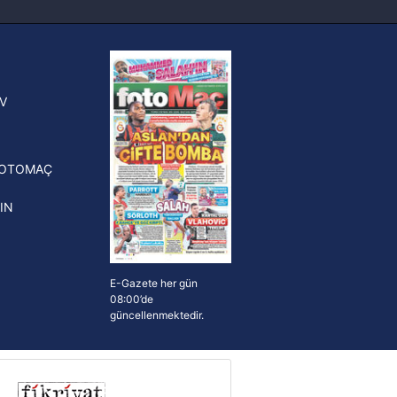
sinde can sıkan gelişme!
FIFA Dünya Kupası'nı kazanana
yonluk yüzüğü verilecek
n Crespo, Meksika Ligi
V
erinden Atlas'ın yeni teknik
törü oldu
FOTOMAÇ
IN
E-Gazete her gün
08:00’de
güncellenmektedir.