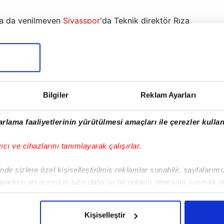
ta da yenilmeyen
Sivasspor
'da Teknik direktör Rıza
kım Oyunu programına canlı yayında bağlanarak
İyi bir çıkış yaptık. Hedefimiz önümüzde kalan 8
akaladığımız bu başarıyı sonuna kadar devam
n Toroğlu'nun "Statların zeminlerini nasıl
 "Bazı statları çok güzle yapmışlar. Dışarıdan
Bilgiler
Reklam Ayarları
 eksiklikleri var statların. Statların bakımı iyi
ve o nem çimleri yiyip bitiriyor. Bakımını iyi
rlama faaliyetlerinin yürütülmesi amaçları ile çerezler kullan
a bazı statlarımız bakımsız" cevabını verdi.
yıcı ve cihazlarını tanımlayarak çalışırlar.
de sizlere özel kişiselleştirilmiş reklamlar sunabilir, sayfalarım
aparken amacımızın size daha iyi bir reklam deneyimi sunmak ol
imizden gelen çabayı gösterdiğimizi ve bu noktada, reklamların ma
olduğunu sizlere hatırlatmak isteriz.
Kişiselleştir