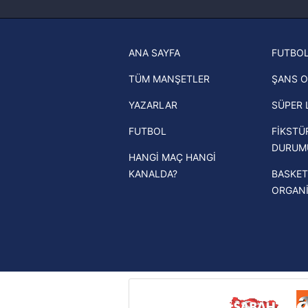
haberleri
Trabzonspor son dakika transfer
ANA SAYFA
FUTBOL
haberleri
TÜM MANŞETLER
ŞANS O
Trendyol Süper Lig haberleri
YAZARLAR
SÜPER 
Ziraat Türkiye Kupası haberleri
FUTBOL
FİKSTÜ
UEFA Şampiyonlar Ligi haberleri
DURUM
HANGİ MAÇ HANGİ
UEFA Avrupa Ligi haberleri
KANALDA?
BASKET
UEFA Konferans Ligi haberleri
ORGAN