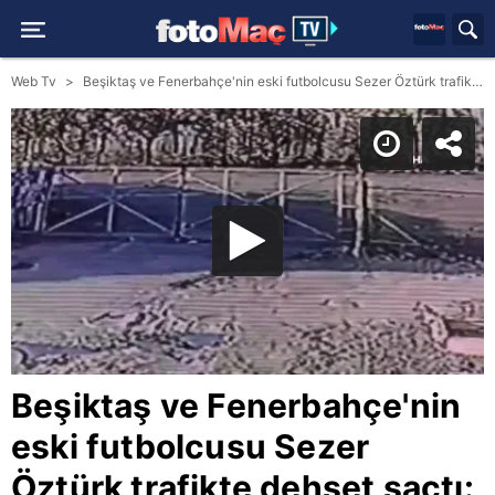
Web Tv
Beşiktaş ve Fenerbahçe'nin eski futbolcusu Sezer Öztürk trafikte dehşet saçtı: 1 ölü 4 yaralı
Beşiktaş ve Fenerbahçe'nin
eski futbolcusu Sezer
Öztürk trafikte dehşet saçtı: