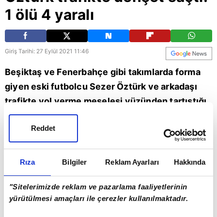
1 ölü 4 yaralı
Giriş Tarihi: 27 Eylül 2021 11:46
Beşiktaş ve Fenerbahçe gibi takımlarda forma
giyen eski futbolcu Sezer Öztürk ve arkadaşı
trafikte yol verme meselesi yüzünden tartıştığı
kişilere dehşet saçtı. Silah ve bıçakların
Reddet
kullanıldığı kavgada 1 kişi hayatını kaybederken,
4 kişi ise yaralandı. Hayatını kaybeden
vatandaşın kurşunlardan kaçma anı ise güvenlik
Rıza
Bilgiler
Reklam Ayarları
Hakkında
kamerasına yansıdı.
"Sitelerimizde reklam ve pazarlama faaliyetlerinin
yürütülmesi amaçları ile çerezler kullanılmaktadır.
Futbol
Beşiktaş