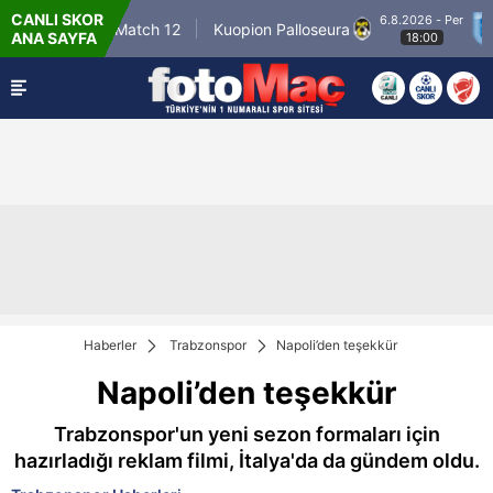
CANLI SKOR
6.8.2026 - Per
Winner Match 12
Kuopion Palloseura
C
ANA SAYFA
18:00
Haberler
Trabzonspor
Napoli’den teşekkür
Napoli’den teşekkür
Trabzonspor'un yeni sezon formaları için
hazırladığı reklam filmi, İtalya'da da gündem oldu.