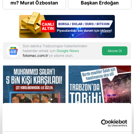
mı? Murat Özbostan
Başkan Erdoğan
analiz etti: Egoları da
şikayetçi oldu! 5 suçtan
yönetmelisiniz
dava talebi
Son dakika Trabzonspor haberlerinden
haberdar olmak için
Google News
Abone Ol
fotomac.com.tr
'ye abone olun.
Reddet