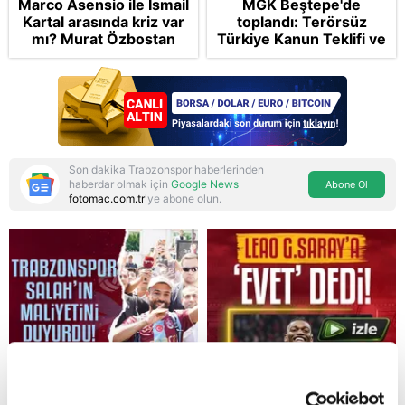
Marco Asensio ile İsmail
MGK Beştepe'de
Kartal arasında kriz var
toplandı: Terörsüz
mı? Murat Özbostan
Türkiye Kanun Teklifi ve
analiz etti: Egoları da
bölgesel güvenlik
yönetmelisiniz
başlıkları masada
Son dakika Trabzonspor haberlerinden
haberdar olmak için
Google News
Abone Ol
fotomac.com.tr
'ye abone olun.
Reddet