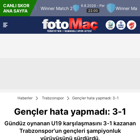
CANLI SKOR
6.8.2026 - Per
er Match 12
Winner Match 2
Winner Match 
ANA SAYFA
22:00
Haberler
Trabzonspor
Gençler hata yapmadı: 3-1
Gençler hata yapmadı: 3-1
Gündüz oynanan U19 karşılaşmasını 3-1 kazanan
Trabzonspor'un gençleri şampiyonluk
yürüyüşünü sürdürdü.