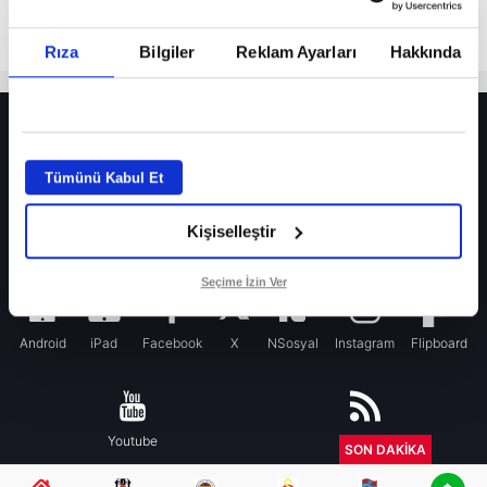
Rıza
Bilgiler
Reklam Ayarları
Hakkında
HER YERDE!
Fenerbahçe’de sürpriz ayrılık ihtimali! Devre arasında gelmişti
Tümünü Kabul Et
Fenerbahçe’nin yeni transferi Mason Greenwood için olay sözler!
Kişiselleştir
Galatasaray’da rota yeniden Thiago Almada!
iPhone
Seçime İzin Ver
Android
iPad
Facebook
X
NSosyal
Instagram
Flipboard
Youtube
RSS
SON DAKİKA