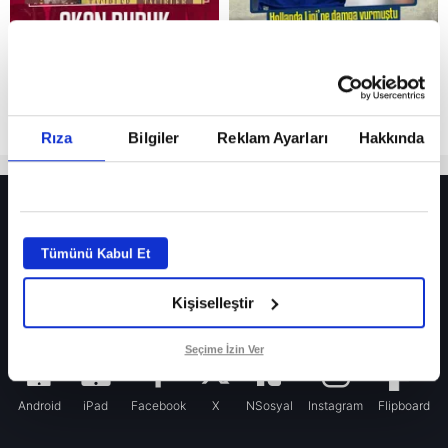
Rıza
Bilgiler
Reklam Ayarları
Hakkında
HER YERDE!
Fenerbahçe’de sürpriz ayrılık ihtimali! Devre arasında gelmişti
Tümünü Kabul Et
Fenerbahçe’nin yeni transferi Mason Greenwood için olay sözler!
Kişiselleştir
Galatasaray’da rota yeniden Thiago Almada!
iPhone
Seçime İzin Ver
Android
iPad
Facebook
X
NSosyal
Instagram
Flipboard