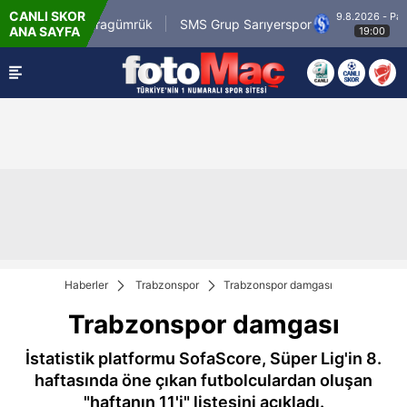
CANLI SKOR
9.8.2026 - Paz
rli.com.tr Karagümrük
SMS Grup Sarıyerspor
ANA SAYFA
19:00
Haberler
Trabzonspor
Trabzonspor damgası
Trabzonspor damgası
İstatistik platformu SofaScore, Süper Lig'in 8.
haftasında öne çıkan futbolculardan oluşan
"haftanın 11'i" listesini açıkladı.