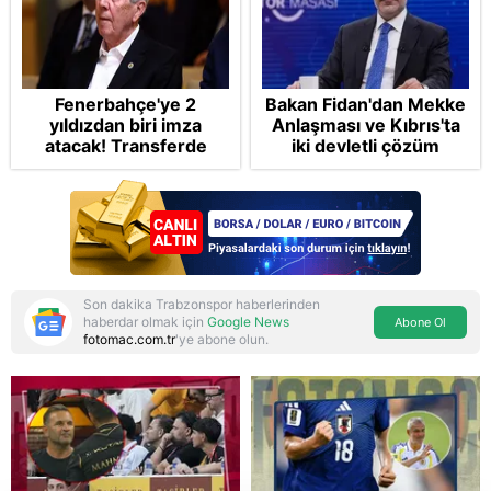
Fenerbahçe'ye 2
Bakan Fidan'dan Mekke
yıldızdan biri imza
Anlaşması ve Kıbrıs'ta
atacak! Transferde
iki devletli çözüm
golcü harekatı...
mesajı: Bize
saldırmayan hiçbir ülke
hedefimizde değil
Son dakika Trabzonspor haberlerinden
haberdar olmak için
Google News
Abone Ol
fotomac.com.tr
'ye abone olun.
Reddet