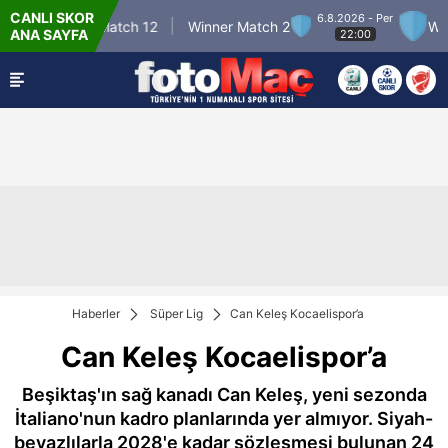
CANLI SKOR
6.8.2026 - Per
Winner Match 12
Winner Match 2
Winne
ANA SAYFA
22:00
Haberler
Süper Lig
Can Keleş Kocaelispor’a
Can Keleş Kocaelispor’a
Beşiktaş'ın sağ kanadı Can Keleş, yeni sezonda
İtaliano'nun kadro planlarında yer almıyor. Siyah-
beyazlılarla 2028'e kadar sözleşmesi bulunan 24