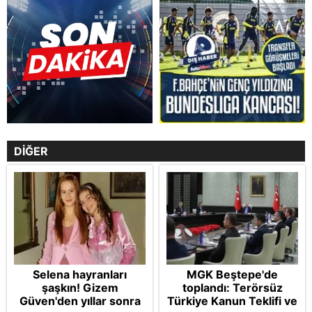
DİĞER
Selena hayranları
MGK Beştepe'de
şaşkın! Gizem
toplandı: Terörsüz
Güven'den yıllar sonra
Türkiye Kanun Teklifi ve