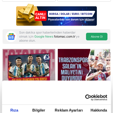
gelen Cansu Demirci
bölgesel güvenlik
itirafı! "Konuşmuyoruz"
başlıkları masada
Son dakika spor haberlerinden haberdar
olmak için
Google News
fotomac.com.tr
'ye
Abone Ol
abone olun.
Reddet
Rıza
Bilgiler
Reklam Ayarları
Hakkında