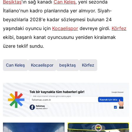
Beşiktaş
'ın sağ kanadı
Can Keleş
, yeni sezonda
İtaliano'nun kadro planlarında yer almıyor. Siyah-
beyazlılarla 2028'e kadar sözleşmesi bulunan 24
yaşındaki oyuncu için
Kocaelispor
devreye girdi.
Körfez
ekibi, başarılı kanat oyuncusunu yeniden kiralamak
üzere teklif sundu.
Can Keleş
Kocaelispor
beşiktaş
Körfez