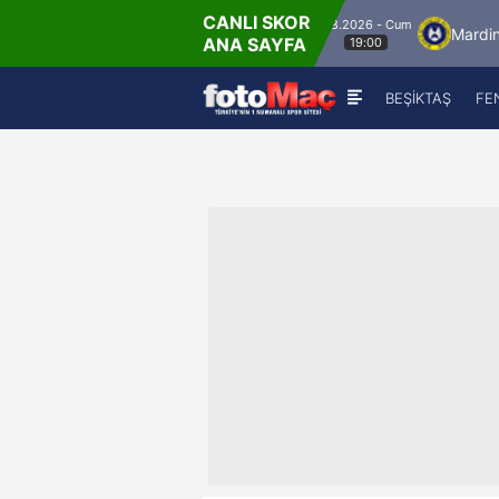
CANLI SKOR
8.8.2026 - Cum
İstanbulspor
Ümraniyespor
Mardin 1969 
ANA SAYFA
19:00
BEŞİKTAŞ
FE