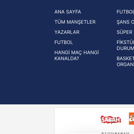
Trendyol Süper Lig haberleri
ANA SAYFA
FUTBOL
Ziraat Türkiye Kupası haberleri
TÜM MANŞETLER
ŞANS 
UEFA Şampiyonlar Ligi haberleri
YAZARLAR
SÜPER 
UEFA Avrupa Ligi haberleri
FUTBOL
FİKSTÜ
UEFA Konferans Ligi haberleri
DURU
HANGİ MAÇ HANGİ
KANALDA?
BASKET
ORGAN
Reddet