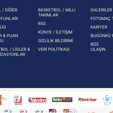
şampi
İspanya-Arjantin finalinin ardından dış
Herna
 / DİĞER
BASKETBOL / MİLLİ
GALERİLER
basından gündem olan manşetler!
ekiple
TAKIMLAR
OYUNLARI
FOTOMAÇ 
Beşiktaş'ın UEFA Avrupa Ligi'nde 3. Ön
oldu
RSS
Eleme Turu muhtemel rakipleri belli oldu!
LİG
KARİYER
KÜNYE / İLETİŞİM
R & PUAN
BUGÜNKÜ 
MU
GİZLİLİK BİLDİRİMİ
BİZE
BOL / LİGLER &
VERİ POLİTİKASI
ULAŞIN
İZASYONLAR