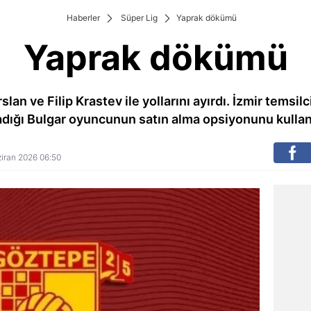
Haberler
Süper Lig
Yaprak dökümü
Yaprak dökümü
lan ve Filip Krastev ile yollarını ayırdı. İzmir temsil
ladığı Bulgar oyuncunun satın alma opsiyonunu kulla
aziran 2026 06:50