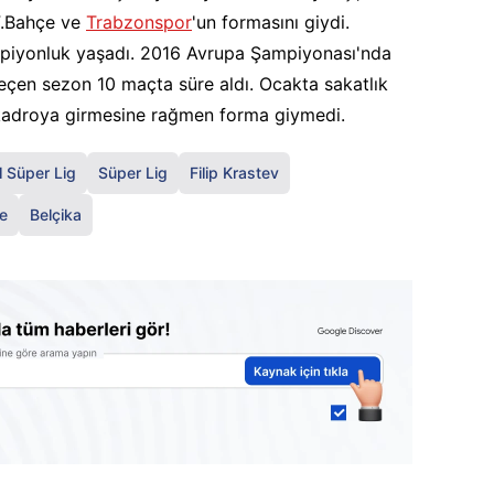
F.Bahçe ve
Trabzonspor
'un formasını giydi.
piyonluk yaşadı. 2016 Avrupa Şampiyonası'nda
geçen sezon 10 maçta süre aldı. Ocakta sakatlık
kadroya girmesine rağmen forma giymedi.
l Süper Lig
Süper Lig
Filip Krastev
e
Belçika