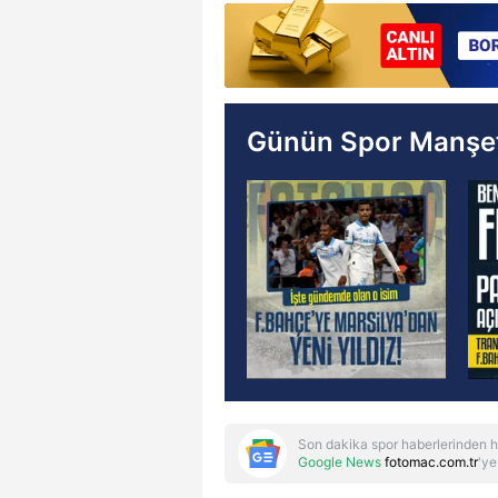
Günün Spor Manşet
Son dakika spor haberlerinden h
Google News
fotomac.com.tr
'ye