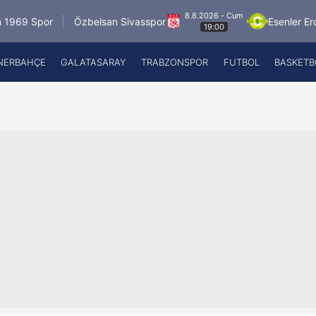
8.8.2026 - Cum
Spor
Özbelsan Sivasspor
Esenler Erokspor
19:00
NERBAHÇE
GALATASARAY
TRABZONSPOR
FUTBOL
BASKETB
Beşiktaş
A
Fenerbahçe
A
Galatasaray
A
Trabzonspor
A
Futbol
A
Basketbol
Ziraat Türkiye Kupası
DİZİ
Diğer Sporlar