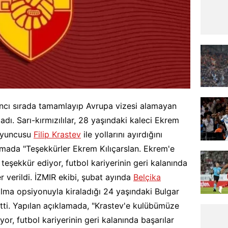
ncı sırada tamamlayıp Avrupa vizesi alamayan
ı. Sarı-kırmızılılar, 28 yaşındaki kaleci Ekrem
 oyuncusu
Filip Krastev
ile yollarını ayırdığını
amada "Teşekkürler Ekrem Kılıçarslan. Ekrem'e
teşekkür ediyor, futbol kariyerinin geri kalanında
er verildi. İZMIR ekibi, şubat ayında
Belçika
lma opsiyonuyla kiraladığı 24 yaşındaki Bulgar
tti. Yapılan açıklamada, "Krastev'e kulübümüze
yor, futbol kariyerinin geri kalanında başarılar