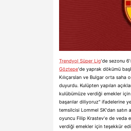
Trendyol Süper Lig
'de sezonu 6'
Göztepe
'de yaprak dökümü başlad
Kılıçarslan ve Bulgar orta saha
duyurdu. Kulüpten yapılan açıkl
kulübümüze verdiği emekler için 
başarılar diliyoruz" ifadelerine y
temsilcisi Lommel SK'dan satın a
oyuncu Filip Krastev'e de veda e
verdiği emekler için teşekkür edi