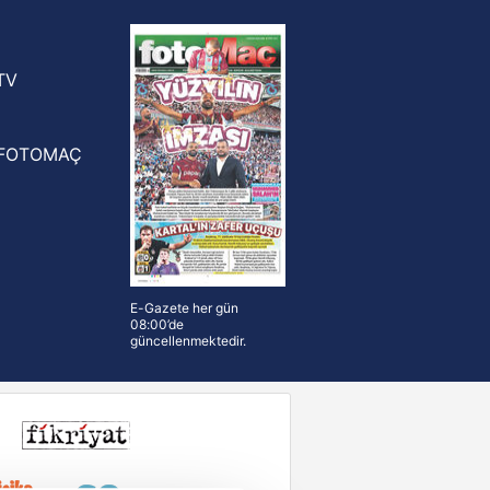
yonluk yüzüğü verilecek
n Crespo, Meksika Ligi
rinden Atlas'ın yeni teknik direktörü
TV
FOTOMAÇ
E-Gazete her gün
08:00’de
güncellenmektedir.