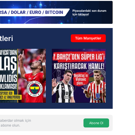
leri
Tüm Manşetler
aberdar olmak için
Abone Ol
 abone olun.