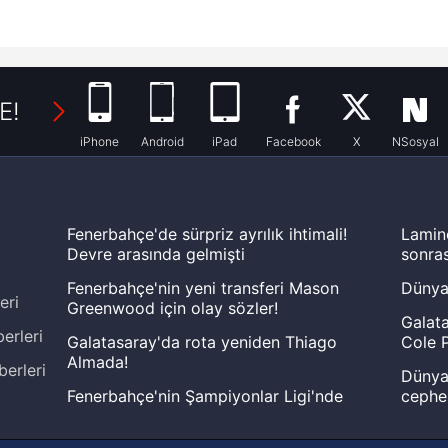
E!
iPhone
Android
iPad
Facebook
X
NSosyal
Fenerbahçe'de sürpriz ayrılık ihtimali!
Lamin
Devre arasında gelmişti
sonras
Fenerbahçe'nin yeni transferi Mason
Dünya
eri
Greenwood için olay sözler!
Galata
erleri
Galatasaray'da rota yeniden Thiago
Cole P
Almada!
berleri
Dünya 
Fenerbahçe'nin Şampiyonlar Ligi'nde
cephe
muhtemel rakibi belli oldu! Gornik
2026 
Zabrze'yi elerlerse...