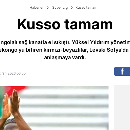
Haberler
Süper Lig
Kusso tamam
Kusso tamam
lalı sağ kanatla el sıkıştı. Yüksel Yıldırım yönetim
ekongo'yu bitiren kırmızı-beyazlılar, Levski Sofya'da
anlaşmaya vardı.
aziran 2026 06:50