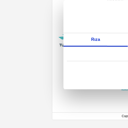
Rıza
Cop