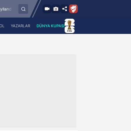
84'
HNK Rijeka
Tampereen Ilves
Benfica Lisbon
1
-
0
OL
YAZARLAR
DÜNYA KUPASI
 Haber
A Haber Radyo
 Spor
A Spor Radyo
TV
A News Radio
2TV
Radyo Turkuvaz
para
Turkuvaz Romantik
Turkuvaz Efsane
Vav Tv
Radyo Soft
Radyo Energy
Turkuvaz Anadolu