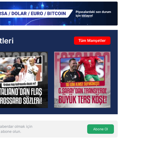
leri
Tüm Manşetler
aberdar olmak için
Abone Ol
 abone olun.