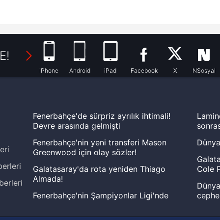
E!
iPhone
Android
iPad
Facebook
X
NSosyal
Fenerbahçe'de sürpriz ayrılık ihtimali!
Lamin
Devre arasında gelmişti
sonras
Fenerbahçe'nin yeni transferi Mason
Dünya
eri
Greenwood için olay sözler!
Galata
erleri
Galatasaray'da rota yeniden Thiago
Cole P
Almada!
berleri
Dünya 
Fenerbahçe'nin Şampiyonlar Ligi'nde
cephe
muhtemel rakibi belli oldu! Gornik
2026 
Zabrze'yi elerlerse...