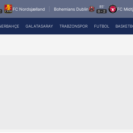
85'
FC Nordsjælland
Bohemians Dublin
FC Midtjylland
0
-
2
NERBAHÇE
GALATASARAY
TRABZONSPOR
FUTBOL
BASKETB
Beşiktaş
A
Fenerbahçe
A
Galatasaray
A
Trabzonspor
A
Futbol
A
Basketbol
Ziraat Türkiye Kupası
DİZİ
Diğer Sporlar