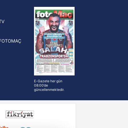
yonluk yüzüğü verilecek
n Crespo, Meksika Ligi
rinden Atlas'ın yeni teknik direktörü
TV
FOTOMAÇ
E-Gazete her gün
08:00’de
güncellenmektedir.