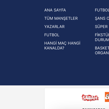
Trendyol Süper Lig haberleri
ANA SAYFA
FUTBOL
Ziraat Türkiye Kupası haberleri
TÜM MANŞETLER
ŞANS 
UEFA Şampiyonlar Ligi haberleri
YAZARLAR
SÜPER 
UEFA Avrupa Ligi haberleri
FUTBOL
FİKSTÜ
UEFA Konferans Ligi haberleri
DURU
HANGİ MAÇ HANGİ
KANALDA?
BASKET
ORGAN
Reddet