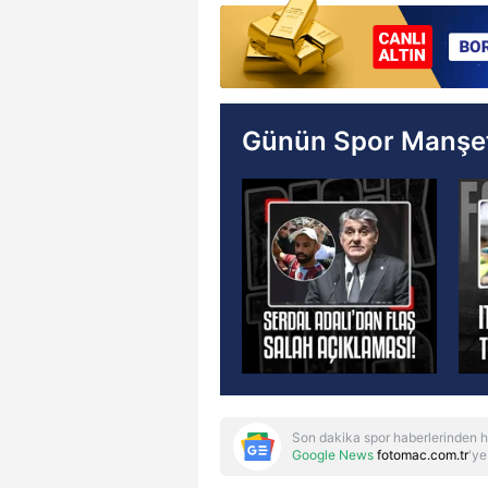
Günün Spor Manşet
Son dakika spor haberlerinden h
Google News
fotomac.com.tr
'ye