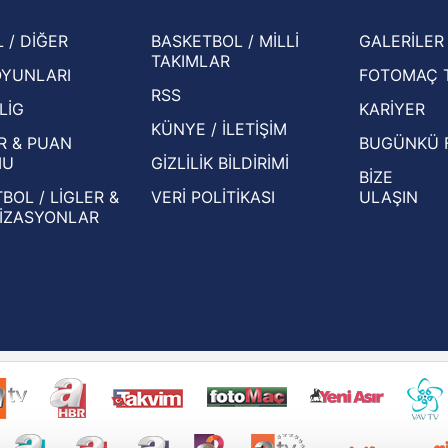
şampi
İspanya-Arjantin finalinin ardından dış
Herna
 / DİĞER
BASKETBOL / MİLLİ
GALERİLER
basından gündem olan manşetler!
ekiple
TAKIMLAR
OYUNLARI
FOTOMAÇ 
Beşiktaş'ın UEFA Avrupa Ligi'nde 3. Ön
oldu
RSS
Eleme Turu muhtemel rakipleri belli oldu!
LİG
KARİYER
KÜNYE / İLETİŞİM
R & PUAN
BUGÜNKÜ 
MU
GİZLİLİK BİLDİRİMİ
BİZE
BOL / LİGLER &
VERİ POLİTİKASI
ULAŞIN
İZASYONLAR