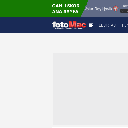
CANLI SKOR
75'
90'
 Salzburg
Pafos FC
Valur Reykjavik
ANA SAYFA
0
-
0
0
-
2
BEŞİKTAŞ
FE