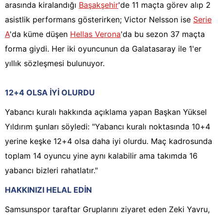
arasında kiralandığı
Başakşehir
'de 11 maçta görev alıp 2
asistlik performans gösterirken; Victor Nelsson ise
Serie
A
'da küme düşen
Hellas Verona
'da bu sezon 37 maçta
forma giydi. Her iki oyuncunun da Galatasaray ile 1'er
yıllık sözleşmesi bulunuyor.
12+4 OLSA İYİ OLURDU
Yabancı kuralı hakkında açıklama yapan Başkan Yüksel
Yıldırım şunları söyledi: "Yabancı kuralı noktasında 10+4
yerine keşke 12+4 olsa daha iyi olurdu. Maç kadrosunda
toplam 14 oyuncu yine aynı kalabilir ama takımda 16
yabancı bizleri rahatlatır."
HAKKINIZI HELAL EDİN
Samsunspor taraftar Gruplarını ziyaret eden Zeki Yavru,