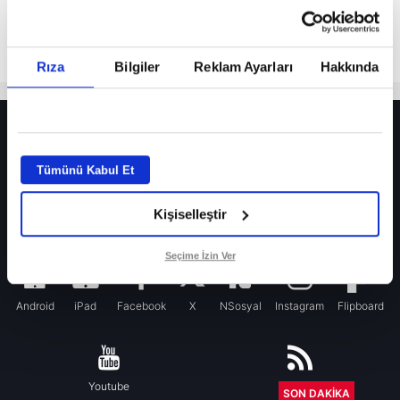
Rıza
Bilgiler
Reklam Ayarları
Hakkında
HER YERDE!
Fenerbahçe’de sürpriz ayrılık ihtimali! Devre arasında gelmişti
Tümünü Kabul Et
Fenerbahçe’nin yeni transferi Mason Greenwood için olay sözler!
Kişiselleştir
Galatasaray’da rota yeniden Thiago Almada!
iPhone
Seçime İzin Ver
Android
iPad
Facebook
X
NSosyal
Instagram
Flipboard
Youtube
RSS
SON DAKİKA