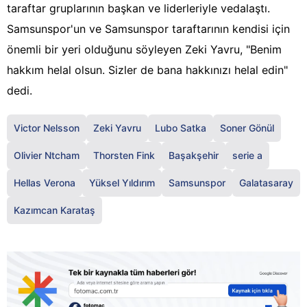
taraftar gruplarının başkan ve liderleriyle vedalaştı.
Samsunspor'un ve Samsunspor taraftarının kendisi için
önemli bir yeri olduğunu söyleyen Zeki Yavru, "Benim
hakkım helal olsun. Sizler de bana hakkınızı helal edin"
dedi.
Victor Nelsson
Zeki Yavru
Lubo Satka
Soner Gönül
Olivier Ntcham
Thorsten Fink
Başakşehir
serie a
Hellas Verona
Yüksel Yıldırım
Samsunspor
Galatasaray
Kazımcan Karataş