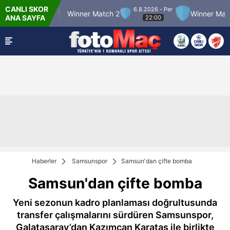
CANLI SKOR
6.8.2026 - Per
er Match 12
Winner Match 2
Winner Match 
ANA SAYFA
22:00
Haberler
Samsunspor
Samsun'dan çifte bomba
Samsun'dan çifte bomba
Yeni sezonun kadro planlaması doğrultusunda
transfer çalışmalarını sürdüren Samsunspor,
Galatasaray’dan Kazımcan Karataş ile birlikte