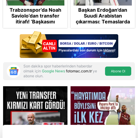
Trabzonspor’da Noah
Başkan Erdoğan'dan
Saviolo’dan transfer
Suudi Arabistan
itirafı! ‘Başkasını
çıkarması: Temaslarda
izlemeye geldi’
bulunacak
Son dakika spor haberlerinden haberdar
olmak için
Google News
fotomac.com.tr
'ye
Abone Ol
abone olun.
Reddet