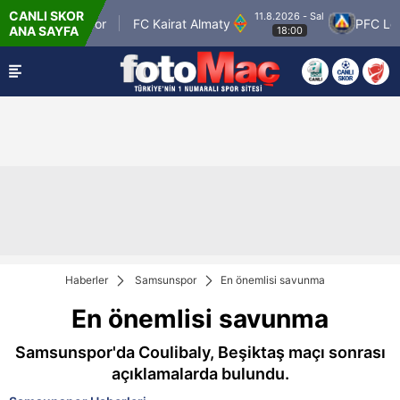
CANLI SKOR
11.8.2026 - Sal
an Petrolspor
FC Kairat Almaty
PFC Levski
ANA SAYFA
18:00
Haberler
Samsunspor
En önemlisi savunma
En önemlisi savunma
Samsunspor'da Coulibaly, Beşiktaş maçı sonrası
açıklamalarda bulundu.