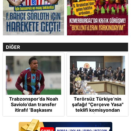
DİĞER
Trabzonspor’da Noah
Terörsüz Türkiye’nin
Saviolo’dan transfer
şafağı! "Çerçeve Yasa"
itirafı! ‘Başkasını
teklifi komisyondan
izlemeye geldi’
geçti: İP ve Yeni
Parti'den provokasyon