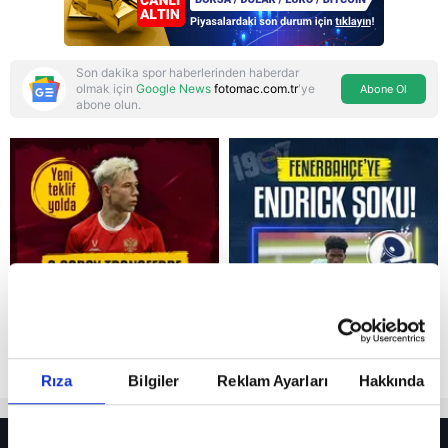
Son dakika spor haberlerinden haberdar
olmak için
Google News
fotomac.com.tr
'ye
Abone Ol
abone olun.
Reddet
Rıza
Bilgiler
Reklam Ayarları
Hakkında
HER YERDE!