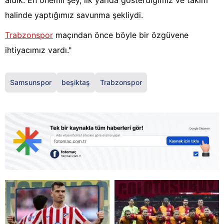
aldık. En önemli şey, ilk yarıda gösterdiğimiz ve takım
halinde yaptığımız savunma şekliydi.
Trabzonspor
maçından önce böyle bir özgüvene
ihtiyacımız vardı."
Samsunspor
beşiktaş
Trabzonspor