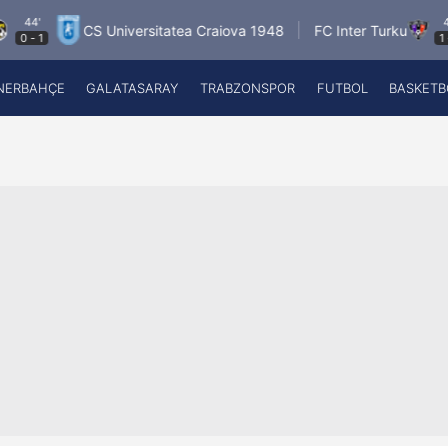
45'
CS Universitatea Craiova 1948
FC Inter Turku
1
-
0
NERBAHÇE
GALATASARAY
TRABZONSPOR
FUTBOL
BASKETB
Beşiktaş
A
Fenerbahçe
A
Galatasaray
A
Trabzonspor
A
Futbol
A
Basketbol
Ziraat Türkiye Kupası
DİZİ
Diğer Sporlar