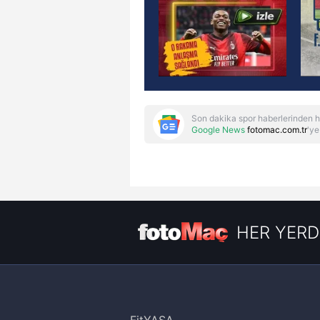
Son dakika spor haberlerinden h
Google News
fotomac.com.tr
'ye
HER YERD
FitYAŞA