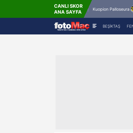
CANLI SKOR
6.8.2026 - Per
44'
Winner Match 12
Kuopion Palloseura
ANA SAYFA
16:00
0
-
1
BEŞİKTAŞ
FE