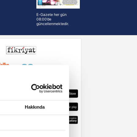
E-Gazete her gün
08:00’de
güncellenmektedir.
Hakkında