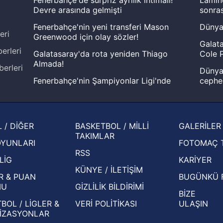
Devre arasında gelmişti
sonras
Fenerbahçe'nin yeni transferi Mason
Dünya
eri
Greenwood için olay sözler!
Galata
erleri
Galatasaray'da rota yeniden Thiago
Cole P
Almada!
berleri
Dünya 
Fenerbahçe'nin Şampiyonlar Ligi'nde
cephe
muhtemel rakibi belli oldu! Gornik
2026 
Zabrze'yi elerlerse...
şampi
İspanya-Arjantin finalinin ardından dış
Herna
 / DİĞER
BASKETBOL / MİLLİ
GALERİLER
basından gündem olan manşetler!
ekiple
TAKIMLAR
OYUNLARI
FOTOMAÇ 
Beşiktaş'ın UEFA Avrupa Ligi'nde 3. Ön
oldu
RSS
Eleme Turu muhtemel rakipleri belli oldu!
LİG
KARİYER
KÜNYE / İLETİŞİM
R & PUAN
BUGÜNKÜ 
MU
GİZLİLİK BİLDİRİMİ
BİZE
BOL / LİGLER &
VERİ POLİTİKASI
ULAŞIN
İZASYONLAR