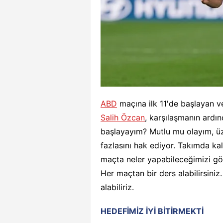
ABD
maçına ilk 11'de başlayan v
Salih Özcan
, karşılaşmanın ardınd
başlayayım? Mutlu mu olayım, ü
fazlasını hak ediyor. Takımda ka
maçta neler yapabileceğimizi gö
Her maçtan bir ders alabilirsini
alabiliriz.
HEDEFİMİZ İYİ BİTİRMEKTİ