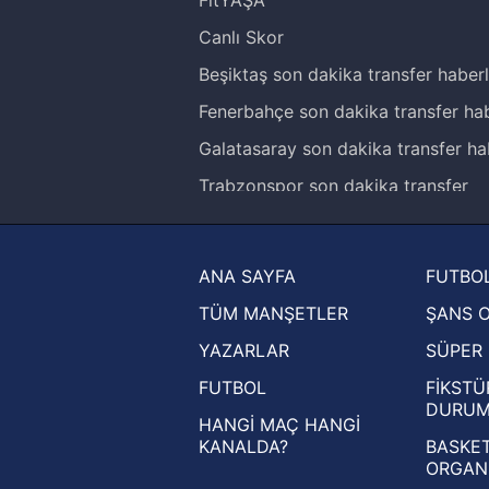
Canlı Skor
Beşiktaş son dakika transfer haberl
Fenerbahçe son dakika transfer hab
Galatasaray son dakika transfer ha
Trabzonspor son dakika transfer
haberleri
Trendyol Süper Lig haberleri
ANA SAYFA
FUTBOL
Ziraat Türkiye Kupası haberleri
TÜM MANŞETLER
ŞANS 
UEFA Şampiyonlar Ligi haberleri
YAZARLAR
SÜPER 
UEFA Avrupa Ligi haberleri
FUTBOL
FİKSTÜ
UEFA Konferans Ligi haberleri
DURU
HANGİ MAÇ HANGİ
KANALDA?
BASKET
ORGAN