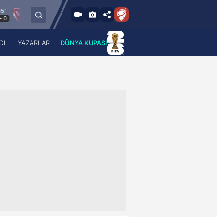
6.8.2026 - Per
FC Vaduz
Jagiellonia Bialystok
Glasgow Ran
19:00
OL
YAZARLAR
DÜNYA KUPASI
 Haber
A Haber Radyo
 Spor
A Spor Radyo
TV
A News Radio
2TV
Radyo Turkuvaz
para
Turkuvaz Romantik
Turkuvaz Efsane
Vav Tv
Radyo Soft
Radyo Energy
Turkuvaz Anadolu