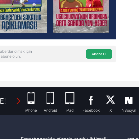
aberdar olmak için
Abone Ol
 abone olun.
E!
iPhone
Android
iPad
Facebook
X
NSosyal
Fenerbahçe'de sürpriz ayrılık ihtimali!
Lamin