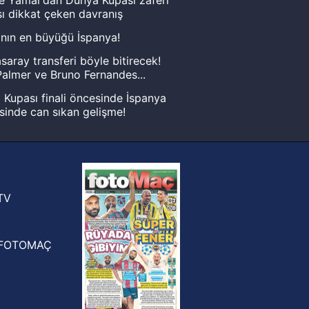
ı dikkat çeken davranış
nın en büyüğü İspanya!
saray transferi böyle bitirecek!
almer ve Bruno Fernandes...
Kupası finali öncesinde İspanya
sinde can sıkan gelişme!
FIFA Dünya Kupası'nı kazanana
yonluk yüzüğü verilecek
n Crespo, Meksika Ligi
rinden Atlas'ın yeni teknik direktörü
TV
FOTOMAÇ