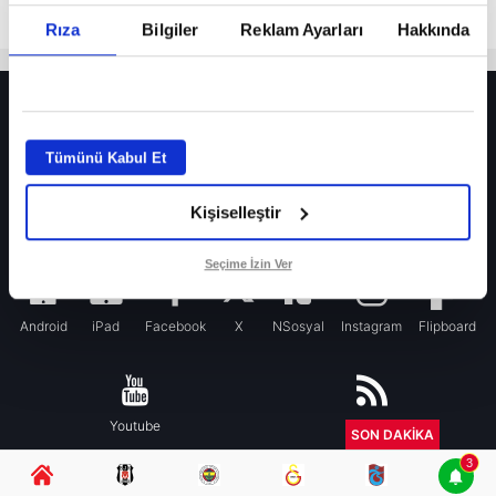
Rıza
Bilgiler
Reklam Ayarları
Hakkında
HER YERDE!
Fenerbahçe’de sürpriz ayrılık ihtimali! Devre arasında gelmişti
Tümünü Kabul Et
Fenerbahçe’nin yeni transferi Mason Greenwood için olay sözler!
Kişiselleştir
Galatasaray’da rota yeniden Thiago Almada!
iPhone
Seçime İzin Ver
Android
iPad
Facebook
X
NSosyal
Instagram
Flipboard
Youtube
RSS
SON DAKİKA
3