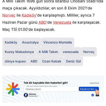
A Milli Takım 1696 gün sonra İstanbul Chobani Stadı'nda
maça çıkacak. Ayyıldızlılar, en son 8 Ekim 2021'de
Norveç
ile
Kadıköy
'de karşılaşmıştı. Milliler, ayrıca 7
Haziran Pazar günü
ABD
'de
Venezuela
ile karşılaşacak.
Maç TSİ 01.00'de başlayacak.
Kadıköy
Avustralya
Vincenzo Montella
Kuzey Makedonya
A Milli Takım
venezuela
Norveç
dünya kupası
ABD
Ozan Kabak
Deniz Gül