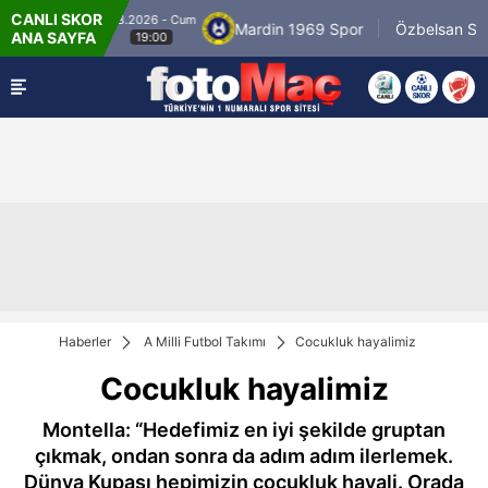
CANLI SKOR
8.8.2026 - Cum
yespor
Mardin 1969 Spor
Özbelsan Sivass
ANA SAYFA
19:00
Haberler
A Milli Futbol Takımı
Cocukluk hayalimiz
Cocukluk hayalimiz
Montella: “Hedefimiz en iyi şekilde gruptan
çıkmak, ondan sonra da adım adım ilerlemek.
Dünya Kupası hepimizin çocukluk hayali. Orada