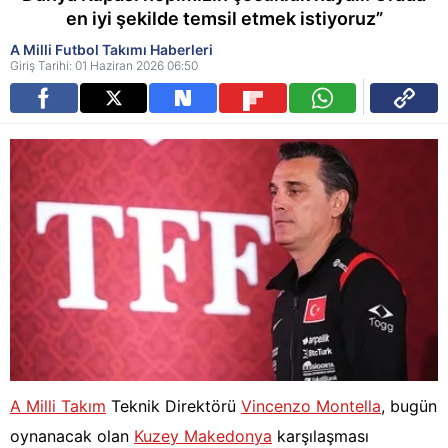
en iyi şekilde temsil etmek istiyoruz”
A Milli Futbol Takımı Haberleri
Giriş Tarihi: 01 Haziran 2026 06:50
A Milli Takım
Teknik Direktörü
Vincenzo Montella
, bugün
oynanacak olan
Kuzey Makedonya
karşılaşması