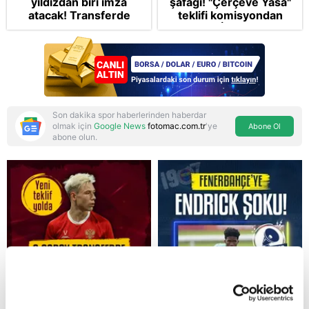
yıldızdan biri imza
şafağı! "Çerçeve Yasa"
atacak! Transferde
teklifi komisyondan
golcü harekatı...
geçti: İP ve Yeni
Parti'den provokasyon
Son dakika spor haberlerinden haberdar
olmak için
Google News
fotomac.com.tr
'ye
Abone Ol
abone olun.
Reddet