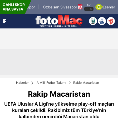
CANLI SKOR
50'
Mardin 1969 Spor
Özbelsan Sivasspor
Esenler Ero
ANA SAYFA
0
-
0
Haberler
A Milli Futbol Takımı
Rakip Macaristan
Rakip Macaristan
UEFA Uluslar A Ligi’ne yükselme play-off maçları
kuraları çekildi. Rakibimiz tüm Türkiye’nin
kalbinden geçirdiği Macaristan oldu