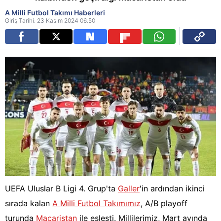
A Milli Futbol Takımı Haberleri
Giriş Tarihi: 23 Kasım 2024 06:50
UEFA Uluslar B Ligi 4. Grup'ta
Galler
'in ardından ikinci
sırada kalan
A Milli Futbol Takımımız
, A/B playoff
turunda
Macaristan
ile eşleşti. Millilerimiz, Mart ayında