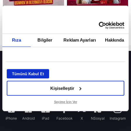
Rıza
Bilgiler
Reklam Ayarları
Hakkında
HER YERDE!
Fenerbahçeli yıldız prensipte anlaşmaya vardı! İşte Yıldırım’ın transfer talebi
Tümünü Kabul Et
Fenerbahçe’nin yeni transferi Mason Greenwood için olay sözler!
Kişiselleştir
Galatasaray’da rota yeniden Thiago Almada!
Seçime İzin Ver
iPhone
Android
iPad
Facebook
X
NSosyal
Instagram