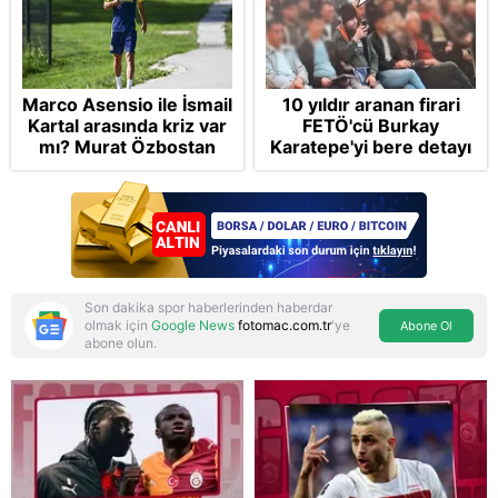
Marco Asensio ile İsmail
10 yıldır aranan firari
Kartal arasında kriz var
FETÖ'cü Burkay
mı? Murat Özbostan
Karatepe'yi bere detayı
analiz etti: Egoları da
ele verdi: Otelde
yönetmelisiniz
toplantıya katıldı takibe
takıldı
Son dakika spor haberlerinden haberdar
olmak için
Google News
fotomac.com.tr
'ye
Abone Ol
abone olun.
Reddet