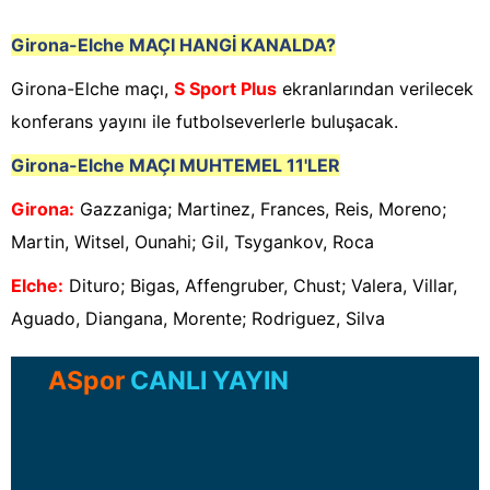
Girona-Elche
MAÇI HANGİ KANALDA?
Girona-Elche maçı,
S Sport Plus
ekranlarından verilecek
konferans yayını ile futbolseverlerle buluşacak.
Girona-Elche
MAÇI MUHTEMEL 11'LER
Girona
:
Gazzaniga; Martinez, Frances, Reis, Moreno;
Martin, Witsel, Ounahi; Gil, Tsygankov, Roca
Elche
:
Dituro; Bigas, Affengruber, Chust; Valera, Villar,
Aguado, Diangana, Morente; Rodriguez, Silva
ASpor
CANLI YAYIN