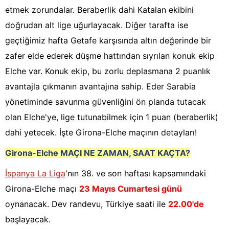
etmek zorundalar. Beraberlik dahi Katalan ekibini
doğrudan alt lige uğurlayacak. Diğer tarafta ise
geçtiğimiz hafta Getafe karşısında altın değerinde bir
zafer elde ederek düşme hattından sıyrılan konuk ekip
Elche var. Konuk ekip, bu zorlu deplasmana 2 puanlık
avantajla çıkmanın avantajına sahip. Eder Sarabia
yönetiminde savunma güvenliğini ön planda tutacak
olan Elche'ye, lige tutunabilmek için 1 puan (beraberlik)
dahi yetecek. İşte Girona-Elche maçının detayları!
Girona-Elche
MAÇI NE ZAMAN, SAAT KAÇTA?
İspanya La Liga
'nın 38. ve son haftası kapsamındaki
Girona-Elche maçı
23 Mayıs Cumartesi günü
oynanacak. Dev randevu, Türkiye saati ile
22.00'de
başlayacak.