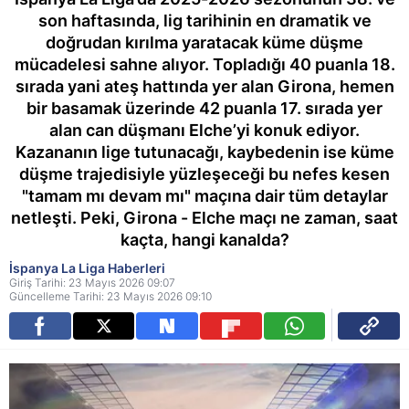
son haftasında, lig tarihinin en dramatik ve
doğrudan kırılma yaratacak küme düşme
mücadelesi sahne alıyor. Topladığı 40 puanla 18.
sırada yani ateş hattında yer alan Girona, hemen
bir basamak üzerinde 42 puanla 17. sırada yer
alan can düşmanı Elche’yi konuk ediyor.
Kazananın lige tutunacağı, kaybedenin ise küme
düşme trajedisiyle yüzleşeceği bu nefes kesen
"tamam mı devam mı" maçına dair tüm detaylar
netleşti. Peki, Girona - Elche maçı ne zaman, saat
kaçta, hangi kanalda?
İspanya La Liga Haberleri
Giriş Tarihi: 23 Mayıs 2026 09:07
Güncelleme Tarihi: 23 Mayıs 2026 09:10