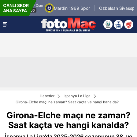
CANLI SKOR
8.8.2026 - Cum
r
Mardin 1969 Spor
Özbelsan Sivasspor
ANA SAYFA
19:00
Haberler
İspanya La Liga
Girona-Elche maçı ne zaman? Saat kaçta ve hangi kanalda?
Girona-Elche maçı ne zaman?
Saat kaçta ve hangi kanalda?
İspanya La Liga’da 2025-2026 sezonunun 38. ve