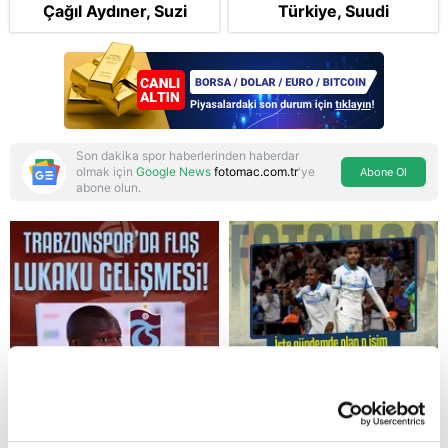
Çağıl Aydıner, Suzi
Türkiye, Suudi
karakteriyle geliyor
Arabistan ve
Pakistan'dan stratejik
güvenlik adımı:
Anlaşmanın tüm
detayları
Son dakika spor haberlerinden haberdar
olmak için
Google News
fotomac.com.tr
'ye
Abone Ol
abone olun.
Reddet