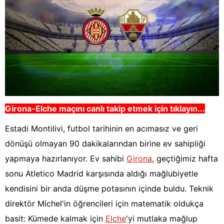
Girona-Elche
maçını canlı takip etmek için tıklayın...
Estadi Montilivi, futbol tarihinin en acımasız ve geri
dönüşü olmayan 90 dakikalarından birine ev sahipliği
yapmaya hazırlanıyor. Ev sahibi
Girona
, geçtiğimiz hafta
sonu Atletico Madrid karşısında aldığı mağlubiyetle
kendisini bir anda düşme potasının içinde buldu. Teknik
direktör Míchel'in öğrencileri için matematik oldukça
basit: Kümede kalmak için
Elche
'yi mutlaka mağlup