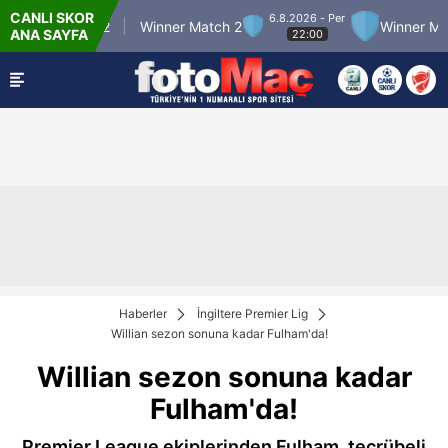
CANLI SKOR
6.8.2026 - Per
nner Match 12
Winner Match 2
Winner Match
ANA SAYFA
22:00
Haberler
İngiltere Premier Lig
Willian sezon sonuna kadar Fulham'da!
Willian sezon sonuna kadar
Fulham'da!
Premier League ekiplerinden Fulham, tecrübeli