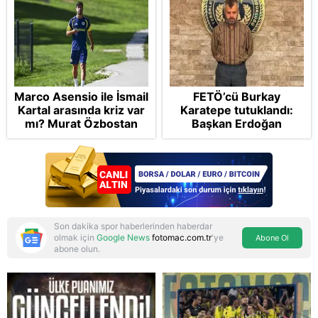
Marco Asensio ile İsmail
FETÖ’cü Burkay
Kartal arasında kriz var
Karatepe tutuklandı:
mı? Murat Özbostan
Başkan Erdoğan
analiz etti: Egoları da
şikayetçi oldu! 5 suçtan
yönetmelisiniz
dava talebi
Son dakika spor haberlerinden haberdar
olmak için
Google News
fotomac.com.tr
'ye
Abone Ol
abone olun.
Reddet