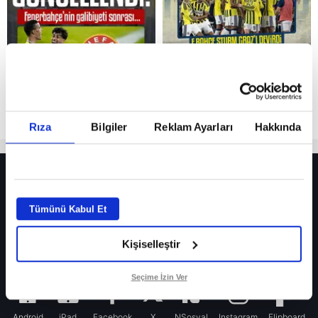
Rıza
Bilgiler
Reklam Ayarları
Hakkında
HER YERDE!
Fenerbahçe’de sürpriz ayrılık ihtimali! Devre arasında gelmişti
Tümünü Kabul Et
Fenerbahçe’nin yeni transferi Mason Greenwood için olay sözler!
Kişiselleştir
Galatasaray’da rota yeniden Thiago Almada!
iPhone
Seçime İzin Ver
Android
iPad
Facebook
X
NSosyal
Instagram
Flipboard