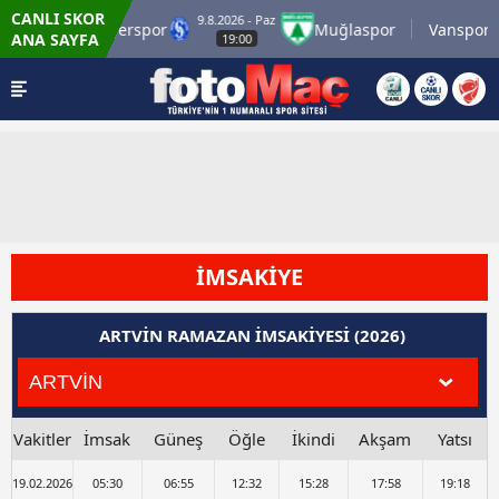
CANLI SKOR
9.8.2026 - Paz
S Grup Sarıyerspor
Muğlaspor
Vanspor
ANA SAYFA
19:00
İMSAKİYE
ARTVİN RAMAZAN İMSAKİYESİ (2026)
Vakitler
İmsak
Güneş
Öğle
İkindi
Akşam
Yatsı
19.02.2026
05:30
06:55
12:32
15:28
17:58
19:18