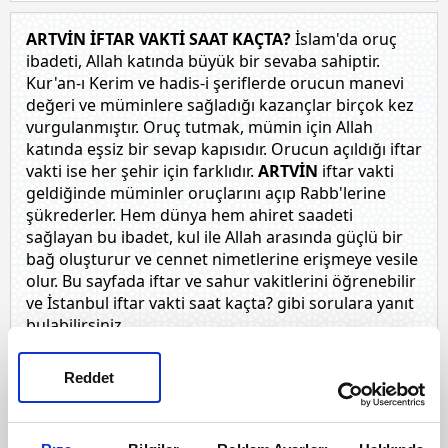
ARTVİN İFTAR VAKTİ SAAT KAÇTA?
İslam'da oruç
ibadeti, Allah katında büyük bir sevaba sahiptir.
Kur'an-ı Kerim ve hadis-i şeriflerde orucun manevi
değeri ve müminlere sağladığı kazançlar birçok kez
vurgulanmıştır. Oruç tutmak, mümin için Allah
katında eşsiz bir sevap kapısıdır. Orucun açıldığı iftar
vakti ise her şehir için farklıdır.
ARTVİN
iftar vakti
geldiğinde müminler oruçlarını açıp Rabb'lerine
şükrederler. Hem dünya hem ahiret saadeti
sağlayan bu ibadet, kul ile Allah arasında güçlü bir
bağ oluşturur ve cennet nimetlerine erişmeye vesile
olur. Bu sayfada iftar ve sahur vakitlerini öğrenebilir
ve İstanbul iftar vakti saat kaçta? gibi sorulara yanıt
bulabilirsiniz.
ARTVİN SAHUR VAKTİ SAAT KAÇTA?
İslam dininde
oruç tutmak, Allah'ın emri olan beş temel ibadetten
Reddet
(İslam'ın beş şartından) biridir. Bu nedenle farz
kılınmıştır. Oruç tutmanın farz oluşunun sebepleri
hem dini hem de ahlaki ve sosyal boyutlara sahiptir.