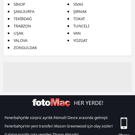
SİNOP
SİVAS
ŞANLIURFA
ŞIRNAK
TEKİRDAĞ
TOKAT
TRABZON
TUNCELİ
UŞAK
VAN
YALOVA
YOZGAT
ZONGULDAK
HER YERDE!
Fenerbahçe’de sürpriz ayrılık ihtimali! Devre arasında gelmişti
Fenerbahçe’nin yeni transferi Mason Greenwood için olay sözler!
Galatasaray’da rota yeniden Thiago Almada!