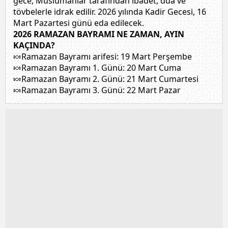
gece, Müslümanlar tarafından ibadet, dua ve
gösterilmeyecektir."
tövbelerle idrak edilir. 2026 yılında Kadir Gecesi, 16
Mart Pazartesi günü eda edilecek.
Sizlere daha iyi bir hizmet sunabilmek için İnternet
2026 RAMAZAN BAYRAMI NE ZAMAN, AYIN
Sitemizde kendimize ve üçüncü kişilere ait çerezler
KAÇINDA?
🍬Ramazan Bayramı arifesi: 19 Mart Perşembe
kullanılmaktadır. Bu çerezler vasıtasıyla çeşitli kişisel
🍬Ramazan Bayramı 1. Günü: 20 Mart Cuma
verileriniz işlenmekte olup gerekli olan çerezler bilgi
🍬Ramazan Bayramı 2. Günü: 21 Mart Cumartesi
toplumu hizmetlerinin sunulması amacıyla
🍬Ramazan Bayramı 3. Günü: 22 Mart Pazar
kullanılmaktadır. Diğer çerezler, sitemizin daha işlevsel
kılınması ve kişiselleştirilmesi ve sizlere yönelik
reklam/pazarlama faaliyetlerinin yapılması, amaçlarıyla
sınırlı olarak açık rızanız dahilinde kullanılacaktır.
Çerezlere ilişkin tercihlerinizi aşağıda yer alan panel
vasıtasıyla belirleyebilirsiniz. Çerezlere ilişkin detaylı bilgi
için Ayarlar butonuna tıklayabilir,
Çerez Bilgilendirme
Metnimizi
ziyaret edebilirsiniz.
6698 sayılı Kişisel Verilerin Korunması Kanunu uyarınca
hazırlanmış Aydınlatma Metnimizi okumak ve sitemizde