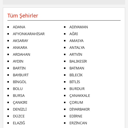
ilgili mevzuata uygun olarak kullanılan çerezlerle ilgili bilgi
almak için lütfen
tıklayınız
.
Tüm Şehirler
ADANA
ADIYAMAN
AFYONKARAHİSAR
AĞRI
AKSARAY
AMASYA
ANKARA
ANTALYA
ARDAHAN
ARTVİN
AYDIN
BALIKESİR
BARTIN
BATMAN
BAYBURT
BİLECİK
BİNGÖL
BİTLİS
BOLU
BURDUR
BURSA
ÇANAKKALE
ÇANKIRI
ÇORUM
DENİZLİ
DİYARBAKIR
DÜZCE
EDİRNE
ELAZIĞ
ERZİNCAN