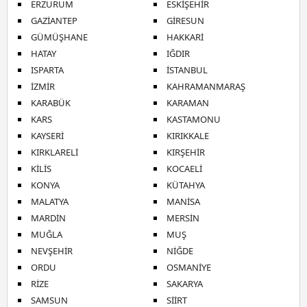
ERZURUM
ESKİŞEHİR
GAZİANTEP
GİRESUN
GÜMÜŞHANE
HAKKARİ
HATAY
IĞDIR
ISPARTA
İSTANBUL
İZMİR
KAHRAMANMARAŞ
KARABÜK
KARAMAN
KARS
KASTAMONU
KAYSERİ
KIRIKKALE
KIRKLARELİ
KIRŞEHİR
KİLİS
KOCAELİ
KONYA
KÜTAHYA
MALATYA
MANİSA
MARDİN
MERSİN
MUĞLA
MUŞ
NEVŞEHİR
NİĞDE
ORDU
OSMANİYE
RİZE
SAKARYA
SAMSUN
SİİRT