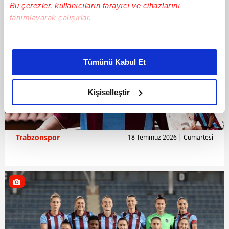
Bu çerezler, kullanıcıların tarayıcı ve cihazlarını
tanımlayarak çalışırlar.
Bu çerezlere izin vermeniz halinde sizlere özel
kişiselleştirilmiş reklamlar sunabilir, sayfalarımızda sizlere
Tümünü Kabul Et
daha iyi reklam deneyimi yaşatabiliriz. Bunu yaparken
amacımızın size daha iyi bir reklam deneyimi sunmak
olduğunu ve sizlere en iyi içerikleri sunabilmek adına
Kişiselleştir
elimizden gelen çabayı gösterdiğimizi ve bu noktada,
reklamların maliyetlerimizi karşılamak noktasında tek gelir
kalemimiz olduğunu sizlere hatırlatmak isteriz.
Trabzonspor
18 Temmuz 2026 | Cumartesi
Her halükârda, kullanıcılar, bu çerezlere izin vermedikleri
takdirde, kullanıcılara hedefli reklamlar
gösterilmeyecektir."
Sizlere daha iyi bir hizmet sunabilmek için İnternet
Sitemizde kendimize ve üçüncü kişilere ait çerezler
kullanılmaktadır. Bu çerezler vasıtasıyla çeşitli kişisel