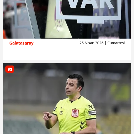
verileriniz işlenmekte olup gerekli olan çerezler bilgi
toplumu hizmetlerinin sunulması amacıyla
kullanılmaktadır. Diğer çerezler, sitemizin daha işlevsel
kılınması ve kişiselleştirilmesi ve sizlere yönelik
reklam/pazarlama faaliyetlerinin yapılması, amaçlarıyla
sınırlı olarak açık rızanız dahilinde kullanılacaktır.
Galatasaray
25 Nisan 2026 | Cumartesi
Çerezlere ilişkin tercihlerinizi aşağıda yer alan panel
vasıtasıyla belirleyebilirsiniz. Çerezlere ilişkin detaylı bilgi
için Ayarlar butonuna tıklayabilir,
Çerez Bilgilendirme
Metnimizi
ziyaret edebilirsiniz.
6698 sayılı Kişisel Verilerin Korunması Kanunu uyarınca
hazırlanmış Aydınlatma Metnimizi okumak ve sitemizde
ilgili mevzuata uygun olarak kullanılan çerezlerle ilgili bilgi
almak için lütfen
tıklayınız
.