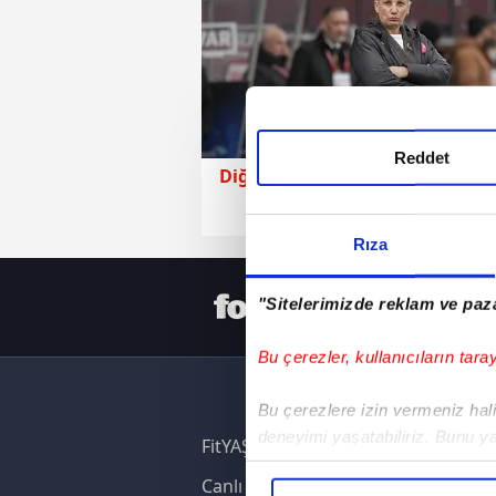
Reddet
Diğer Milli Takımlar
02 Mart 2026 | Paz
Rıza
HER YERD
"Sitelerimizde reklam ve paza
Bu çerezler, kullanıcıların tara
Bu çerezlere izin vermeniz halin
deneyimi yaşatabiliriz. Bunu y
FitYAŞA
içerikleri sunabilmek adına el
Canlı Skor
noktasında tek gelir kalemimiz 