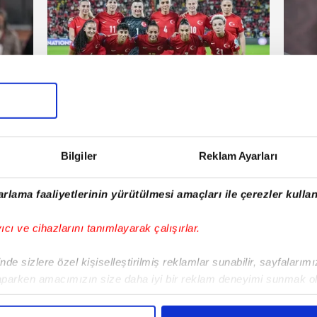
Futbol
artesi
01 Mart 2026 | Pazar
Bilgiler
Reklam Ayarları
E!
rlama faaliyetlerinin yürütülmesi amaçları ile çerezler kullan
iPhone
Android
iPad
Facebook
X
NSosyal
yıcı ve cihazlarını tanımlayarak çalışırlar.
de sizlere özel kişiselleştirilmiş reklamlar sunabilir, sayfalarım
aparken amacımızın size daha iyi bir reklam deneyimi sunmak ol
Fenerbahçe'de sürpriz ayrılık ihtimali!
Lamin
imizden gelen çabayı gösterdiğimizi ve bu noktada, reklamların ma
Devre arasında gelmişti
sonras
olduğunu sizlere hatırlatmak isteriz.