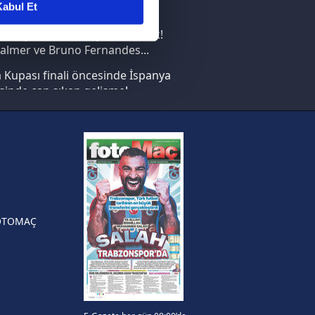
abul Et
nın en büyüğü İspanya!
ar gösterilmeyecektir."
saray transferi böyle bitirecek!
almer ve Bruno Fernandes...
çerezler kullanılmaktadır. Bu
Kupası finali öncesinde İspanya
u hizmetlerinin sunulması
sinde can sıkan gelişme!
i ve sizlere yönelik
nılacaktır.
FIFA Dünya Kupası'nı kazanana
yonluk yüzüğü verilecek
kin detaylı bilgi için Ayarlar
n Crespo, Meksika Ligi
rinden Atlas'ın yeni teknik
örü oldu
ak ve sitemizde ilgili
OTOMAÇ