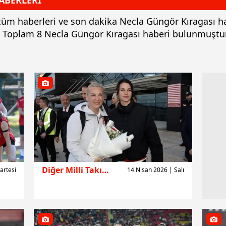
ABERLERİ
i tüm haberleri ve son dakika Necla Güngör Kıragası h
z. Toplam 8 Necla Güngör Kıragası haberi bulunmuştur
Diğer Milli Takımlar
artesi
14 Nisan 2026 | Salı