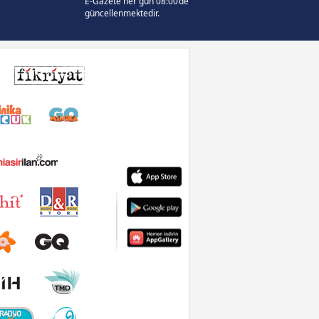
E-Gazete her gün 08:00’de
güncellenmektedir.