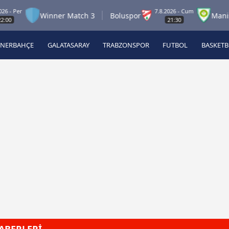
 Per
7.8.2026 - Cum
Winner Match 3
Boluspor
Manisa F
21:30
ENERBAHÇE
GALATASARAY
TRABZONSPOR
FUTBOL
BASKET
Beşiktaş
A
Fenerbahçe
A
Galatasaray
A
Trabzonspor
A
Futbol
A
Basketbol
Ziraat Türkiye Kupası
DİZİ
Diğer Sporlar