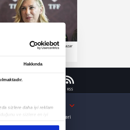
Diğer Milli Takımlar
01 Mart 2026 | Pazar
Hakkında
ılmaktadır.
Instagram
Flipboard
Youtube
RSS
DAHA FAZLA
ızda sizlere daha iyi reklam
duğunu ve sizlere en iyi
e Yamal'dan Dünya Kupası zaferi
liyetlerimizi karşılamak
ı dikkat çeken davranış