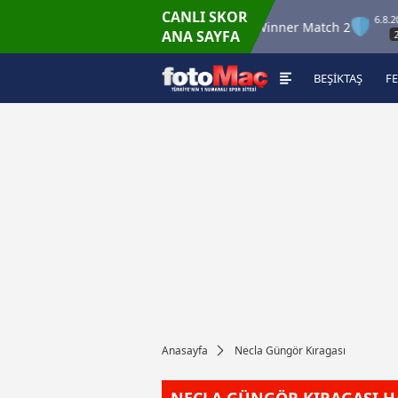
CANLI SKOR
6.8.2026 - Per
6.8.2026 -
Winner Match 12
Winner Match 2
ANA SAYFA
16:00
22:00
BEŞİKTAŞ
F
Anasayfa
Necla Güngör Kıragası