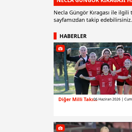
NECLA GÜNGÖR KIRAGASI H
Necla Güngör Kıragası ile ilgil
sayfamızdan takip edebilirsini
HABERLER
Diğer Milli Takımlar
06 Haziran 2026 | Cum