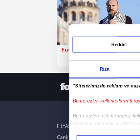
Reddet
Futbol
01 Ocak 2026 | Per
Rıza
HER YERD
"Sitelerimizde reklam ve paza
Bu çerezler, kullanıcıların tara
Bu çerezlere izin vermeniz halin
deneyimi yaşatabiliriz. Bunu y
FitYAŞA
içerikleri sunabilmek adına el
Canlı Skor
noktasında tek gelir kalemimiz 