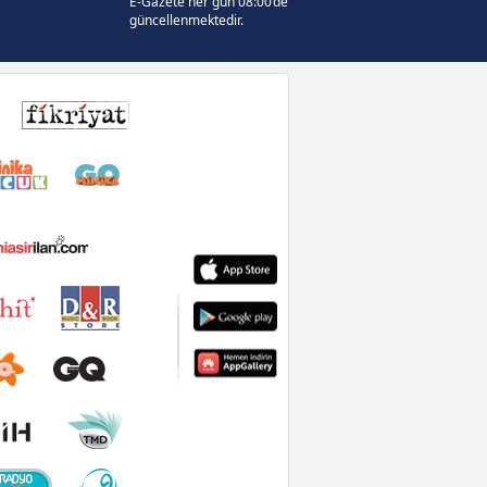
E-Gazete her gün 08:00’de
güncellenmektedir.