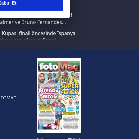
abul Et
nın en büyüğü İspanya!
ar gösterilmeyecektir."
saray transferi böyle bitirecek!
almer ve Bruno Fernandes...
çerezler kullanılmaktadır. Bu
Kupası finali öncesinde İspanya
u hizmetlerinin sunulması
sinde can sıkan gelişme!
i ve sizlere yönelik
nılacaktır.
FIFA Dünya Kupası'nı kazanana
yonluk yüzüğü verilecek
kin detaylı bilgi için Ayarlar
n Crespo, Meksika Ligi
rinden Atlas'ın yeni teknik
örü oldu
ak ve sitemizde ilgili
OTOMAÇ