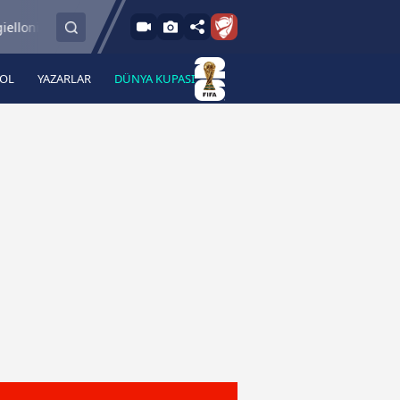
6.8.2026 - Per
ia Bialystok
Glasgow Rangers
Maccabi Tel Av
19:00
BOL
YAZARLAR
DÜNYA KUPASI
 Haber
A Haber Radyo
 Spor
A Spor Radyo
TV
A News Radio
2TV
Radyo Turkuvaz
para
Turkuvaz Romantik
Turkuvaz Efsane
Vav Tv
Radyo Soft
Radyo Energy
Turkuvaz Anadolu