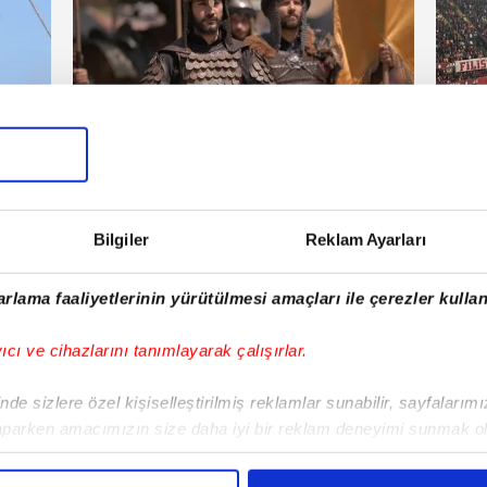
Haberler
Gal
şembe
25 Mayıs 2025 | Pazar
Bilgiler
Reklam Ayarları
E!
rlama faaliyetlerinin yürütülmesi amaçları ile çerezler kullan
iPhone
Android
iPad
Facebook
X
NSosyal
yıcı ve cihazlarını tanımlayarak çalışırlar.
de sizlere özel kişiselleştirilmiş reklamlar sunabilir, sayfalarım
aparken amacımızın size daha iyi bir reklam deneyimi sunmak ol
Fenerbahçe'de sürpriz ayrılık ihtimali!
Lamin
imizden gelen çabayı gösterdiğimizi ve bu noktada, reklamların ma
Devre arasında gelmişti
sonras
olduğunu sizlere hatırlatmak isteriz.