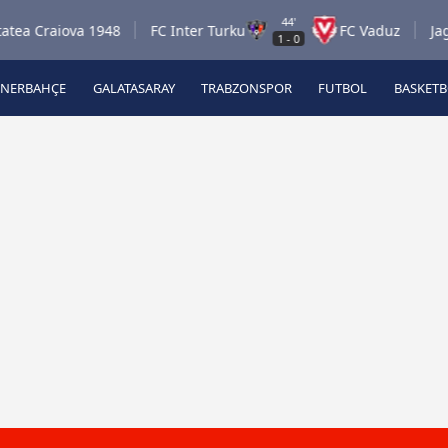
44'
raiova 1948
FC Inter Turku
FC Vaduz
Jagiellon
1
-
0
ENERBAHÇE
GALATASARAY
TRABZONSPOR
FUTBOL
BASKET
Beşiktaş
A
Fenerbahçe
A
Galatasaray
A
Trabzonspor
A
Futbol
A
Basketbol
Ziraat Türkiye Kupası
DİZİ
Diğer Sporlar