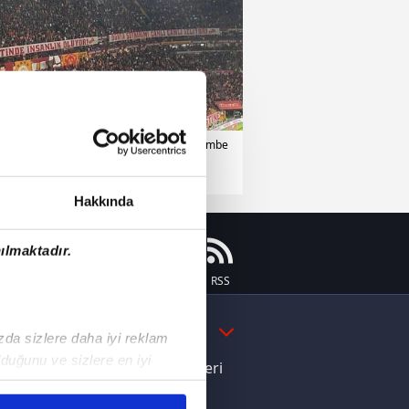
atasaray
17 Nisan 2025 | Perşembe
Hakkında
ılmaktadır.
Instagram
Flipboard
Youtube
RSS
DAHA FAZLA
ızda sizlere daha iyi reklam
duğunu ve sizlere en iyi
e Yamal'dan Dünya Kupası zaferi
liyetlerimizi karşılamak
ı dikkat çeken davranış