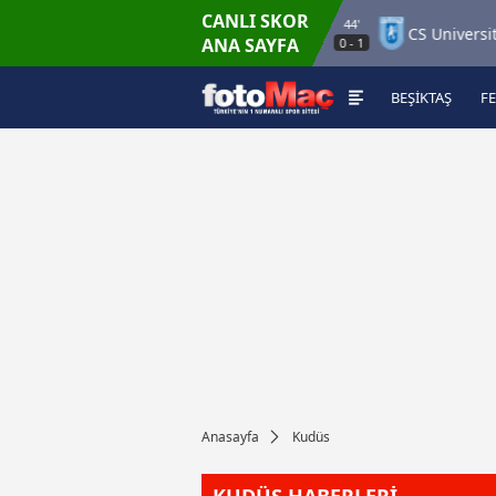
CANLI SKOR
44'
r Match 12
Kuopion Palloseura
CS Universitatea C
ANA SAYFA
0
-
1
BEŞİKTAŞ
F
Anasayfa
Kudüs