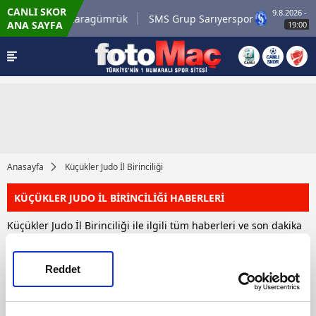
CANLI SKOR
9.8.2026 - Paz
Misirli.com.tr Karagümrük
SMS Grup Sarıyerspor
ANA SAYFA
19:00
Anasayfa
Küçükler Judo İl Birinciliği
KÜÇÜKLER JUDO İL BİRİNCİLİĞİ HABERLERİ
Küçükler Judo İl Birinciliği ile ilgili tüm haberleri ve son dakika
Küçükler Judo İl Birinciliği haber ve gelişmelerini bu
sayfamızdan takip edebilirsiniz. Toplam 1 Küçükler Judo İl
Birinciliği haberi bulunmuştur.
Reddet
HABERLER